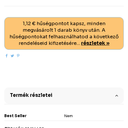
1,12 € hűségpontot kapsz, minden
megvásárolt 1 darab könyv után. A
hűségpontokat felhasználhatod a következő
rendeléseid kifizetésére...
részletek »
Termék részletei
Best Seller
Nem