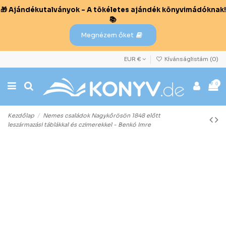
🎁 Ajándékutalványok – A tökéletes ajándék könyvimádóknak!
📚
Megnézem őket
EUR €
Kívánságlistám (
0
)
0
Kezdőlap
Nemes családok Nagykőrösön 1848 előtt
leszármazási táblákkal és czimerekkel - Benkó Imre