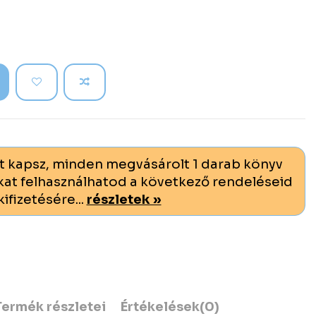
t kapsz, minden megvásárolt 1 darab könyv
at felhasználhatod a következő rendeléseid
kifizetésére...
részletek »
Termék részletei
Értékelések
(0)