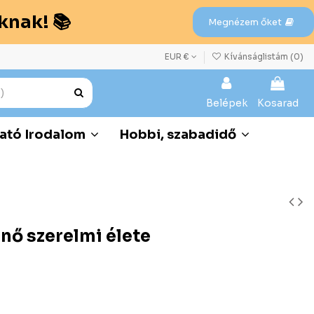
knak! 📚
Megnézem őket
EUR €
Kívánságlistám (
0
)
Belépek
Kosarad
ató Irodalom
Hobbi, szabadidő
nő szerelmi élete