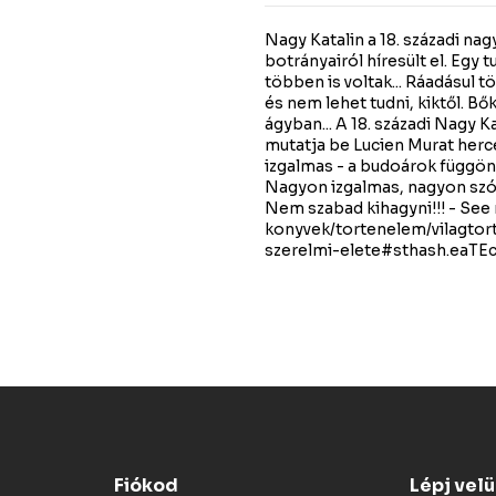
Nagy Katalin a 18. századi nag
botrányairól híresült el. Egy
többen is voltak... Ráadásul 
és nem lehet tudni, kiktől. Bő
ágyban... A 18. századi Nagy K
mutatja be Lucien Murat her
izgalmas - a budoárok függön
Nagyon izgalmas, nagyon szór
Nem szabad kihagyni!!! - See 
konyvek/tortenelem/vilagto
szerelmi-elete#sthash.eaTE
Fiókod
Lépj vel