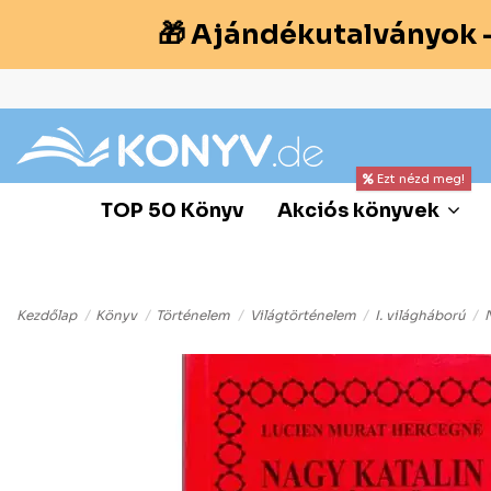
🎁 Ajándékutalványok 
Ezt nézd meg!
TOP 50 Könyv
Akciós könyvek
Kezdőlap
Könyv
Történelem
Világtörténelem
I. világháború
N