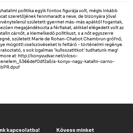
yhatalmi politika egyik fontos figurája volt, mégis inkább
 tucat szeretőjének fennmaradt a neve, de bizonyára jóval
törvénytelenül született gyermei más-más apáktól fogantak,
kezűen megajándékozta a férfiakat, akikkel elégedett volt az
atalin cárnőt, a kiemelkedő politikust, s a nőt egyszerre
cegné, született Marie de Rohan-Chabot Chambrun grófnő,
ye mögötti cselszövéseket is feltáró - történelmi regénye.
akoztató, s sok izgalmas 'kulisszatitkot' tudhatunk meg!
more at: http://konyvudvar.net/olcso-
rtenelem_5366def0df2a5/a-konyv-nagy-katalin-carno-
cbPR.dpuf
ünk kapcsolatba!
Kövess minket