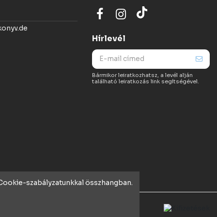
konyv.de
Hírlevél
Bármikor leiratkozhatsz, a levél alján
található leiratkozás link segítségével.
t Cookie-szabályzatunkkal összhangban.