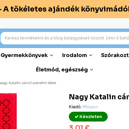
– A tökéletes ajándék könyvimádó
Gyermekkönyvek
Irodalom
Szórakozt
Életmód, egészség
agy Katalin cárnő szerelmi élete
Nagy Katalin cár
Kiadó:
Minyon
Készleten
3,01 €