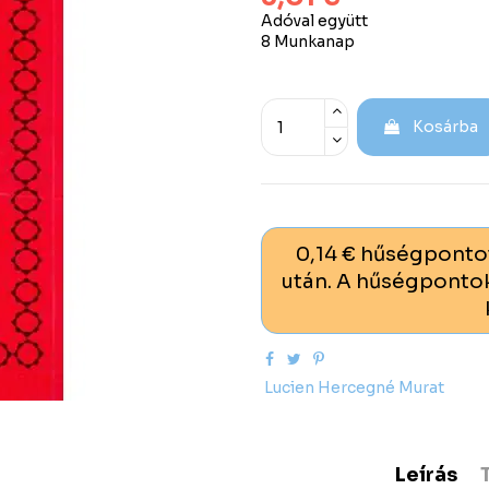
Adóval együtt
8 Munkanap
Kosárba
0,14 € hűségponto
után. A hűségpontok
Lucien Hercegné Murat
Leírás