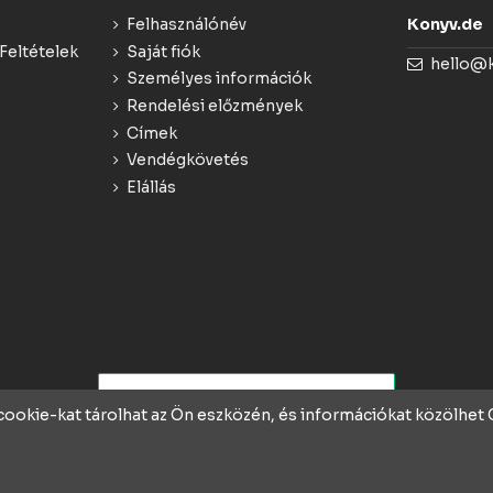
Felhasználónév
Konyv.de
Feltételek
Saját fiók
hello@
Személyes információk
Rendelési előzmények
Címek
Vendégkövetés
Elállás
 cookie-kat tárolhat az Ön eszközén, és információkat közölhe
rek ❤️-vel és szakértelmmel