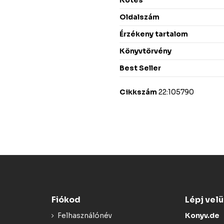
Oldalszám
Érzékeny tartalom
Könyvtörvény
Best Seller
Cikkszám
22:105790
Fiókod
Lépj vel
Felhasználónév
Konyv.de