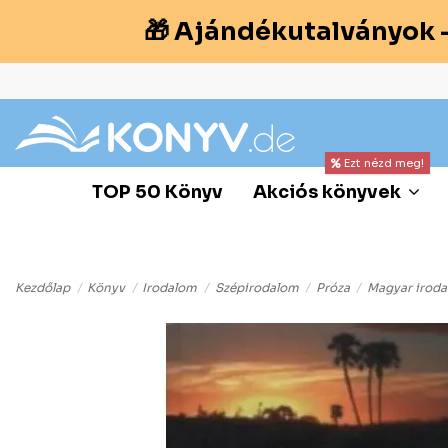
🎁 Ajándékutalványok 
Ezt nézd meg!
TOP 50 Könyv
Akciós könyvek
Kezdőlap
Könyv
Irodalom
Szépirodalom
Próza
Magyar irod