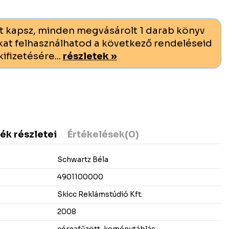
t kapsz, minden megvásárolt 1 darab könyv
at felhasználhatod a következő rendeléseid
kifizetésére...
részletek »
ék részletei
Értékelések
(0)
Schwartz Béla
4901100000
Skicc Reklámstúdió Kft.
2008
cérnafűzött, keménytáblás