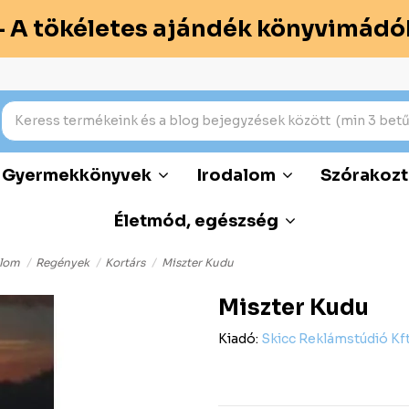
– A tökéletes ajándék könyvimádó
Gyermekkönyvek
Irodalom
Szórakozt
Életmód, egészség
alom
Regények
Kortárs
Miszter Kudu
Miszter Kudu
Kiadó:
Skicc Reklámstúdió Kft