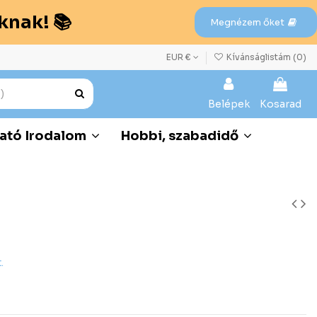
knak! 📚
Megnézem őket
EUR €
Kívánságlistám (
0
)
Belépek
Kosarad
ató Irodalom
Hobbi, szabadidő
.