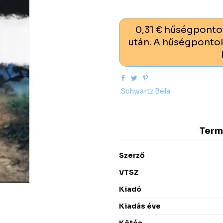
0,31 € hűségponto
után. A hűségpontok
Schwartz Béla
Term
Szerző
VTSZ
Kiadó
Kiadás éve
Kötés