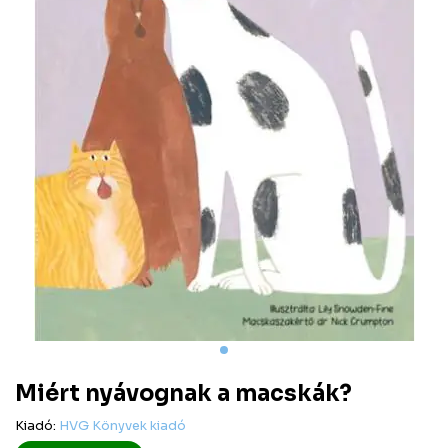
Miért nyávognak a macskák?
Kiadó:
HVG Könyvek kiadó