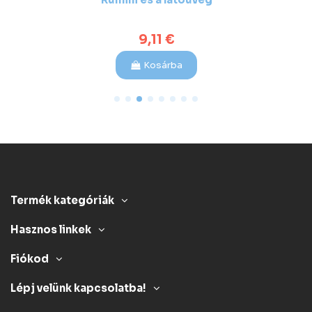
Rumini és a látóüveg
9,11 €
Kosárba
Termék kategóriák
Hasznos linkek
Fiókod
Lépj velünk kapcsolatba!