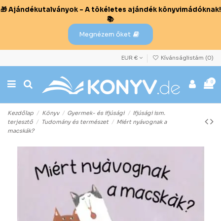
🎁 Ajándékutalványok – A tökéletes ajándék könyvimádóknak!
📚
Megnézem őket
EUR €
Kívánságlistám (
0
)
0
Kezdőlap
Könyv
Gyermek- és ifjúsági
Ifjúsági ism.
terjesztő
Tudomány és természet
Miért nyávognak a
macskák?