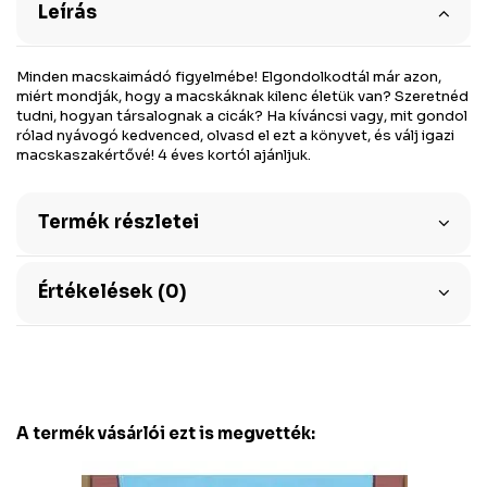
Leírás
Minden macskaimádó figyelmébe! Elgondolkodtál már azon,
miért mondják, hogy a macskáknak kilenc életük van? Szeretnéd
tudni, hogyan társalognak a cicák? Ha kíváncsi vagy, mit gondol
rólad nyávogó kedvenced, olvasd el ezt a könyvet, és válj igazi
macskaszakértővé! 4 éves kortól ajánljuk.
Termék részletei
Értékelések (0)
A termék vásárlói ezt is megvették: