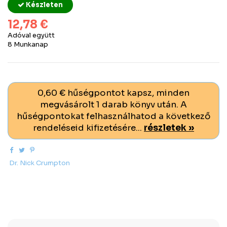
Készleten
12,78 €
Adóval együtt
8 Munkanap
0,60 € hűségpontot kapsz, minden
megvásárolt 1 darab könyv után. A
hűségpontokat felhasználhatod a következő
rendeléseid kifizetésére...
részletek »
Dr. Nick Crumpton