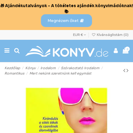
🎁 Ajándékutalványok – A tökéletes ajándék könyvimádóknak!
📚
Megnézem őket
EUR €
Kívánságlistám (
0
)
0
Kezdőlap
Könyv
Irodalom
Szórakoztató irodalom
Romantikus
Mert nekünk szeretnünk kell egymást