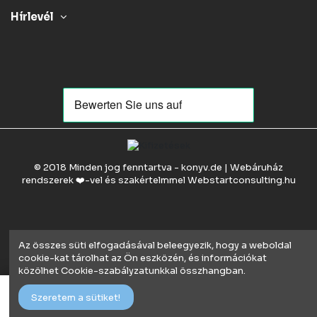
Hírlevél
© 2018 Minden jog fenntartva - konyv.de | Webáruház
rendszerek ❤️-vel és szakértelmmel
Webstartconsulting.hu
Az összes süti elfogadásával beleegyezik, hogy a weboldal
cookie-kat tárolhat az Ön eszközén, és információkat
közölhet Cookie-szabályzatunkkal összhangban.
Kosárba
Szeretem a sütiket!