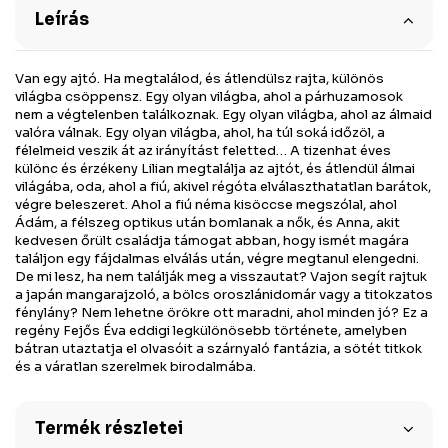
Leírás
Van egy ajtó. Ha megtalálod, és átlendülsz rajta, különös
világba csöppensz. Egy olyan világba, ahol a párhuzamosok
nem a végtelenben találkoznak. Egy olyan világba, ahol az álmaid
valóra válnak. Egy olyan világba, ahol, ha túl soká időzöl, a
félelmeid veszik át az irányítást feletted… A tizenhat éves
különc és érzékeny Lilian megtalálja az ajtót, és átlendül álmai
világába, oda, ahol a fiú, akivel régóta elválaszthatatlan barátok,
végre beleszeret. Ahol a fiú néma kisöccse megszólal, ahol
Ádám, a félszeg optikus után bomlanak a nők, és Anna, akit
kedvesen őrült családja támogat abban, hogy ismét magára
találjon egy fájdalmas elválás után, végre megtanul elengedni.
De mi lesz, ha nem találják meg a visszautat? Vajon segít rajtuk
a japán mangarajzoló, a bölcs oroszlánidomár vagy a titokzatos
fénylány? Nem lehetne örökre ott maradni, ahol minden jó? Ez a
regény Fejős Éva eddigi legkülönösebb története, amelyben
bátran utaztatja el olvasóit a szárnyaló fantázia, a sötét titkok
és a váratlan szerelmek birodalmába.
Termék részletei