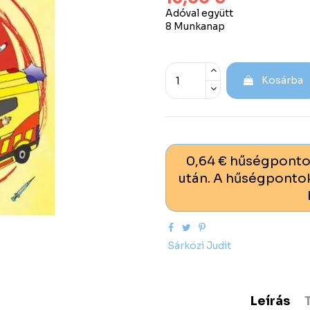
Adóval együtt
8 Munkanap
Kosárba
0,64 € hűségponto
után. A hűségpontok
Sárközi Judit
Leírás