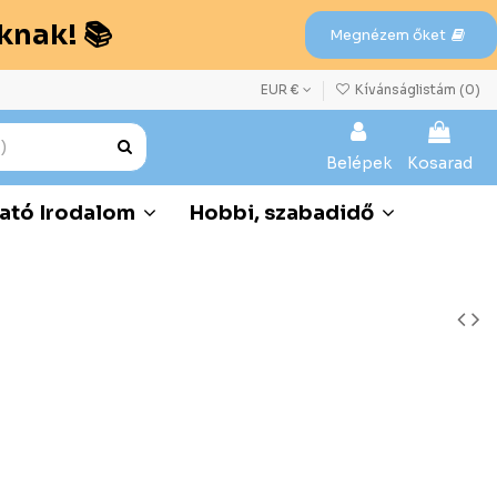
knak! 📚
Megnézem őket
EUR €
Kívánságlistám (
0
)
Belépek
Kosarad
ató Irodalom
Hobbi, szabadidő