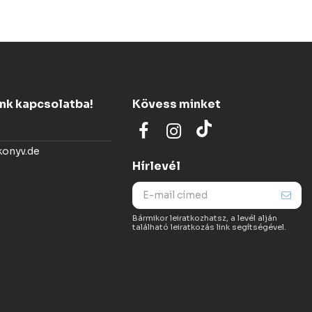
ünk kapcsolatba!
Kövess minket
konyv.de
Hírlevél
Bármikor leiratkozhatsz, a levél alján
található leiratkozás link segítségével.