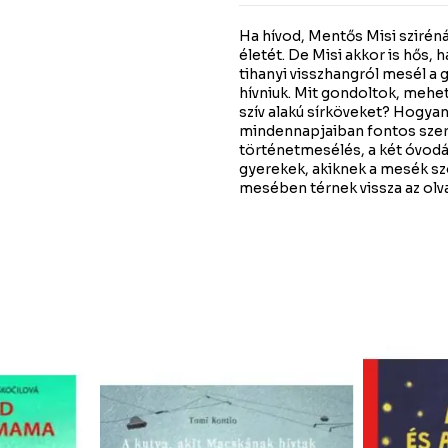
Ha hívod, Mentős Misi szirénáz
életét. De Misi akkor is hős,
tihanyi visszhangról mesél a 
hívniuk. Mit gondoltok, mehe
szív alakú sírköveket? Hogya
mindennapjaiban fontos szer
történetmesélés, a két óvodá
gyerekek, akiknek a mesék szó
mesében térnek vissza az olv