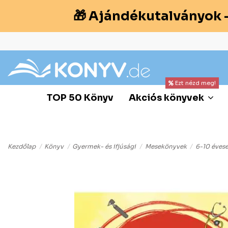
🎁 Ajándékutalványok 
Ezt nézd meg!
TOP 50 Könyv
Akciós könyvek
Kezdőlap
Könyv
Gyermek- és ifjúsági
Mesekönyvek
6-10 éves