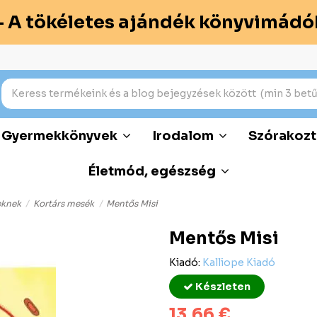
– A tökéletes ajándék könyvimádó
Gyermekkönyvek
Irodalom
Szórakozt
Életmód, egészség
eknek
Kortárs mesék
Mentős Misi
Mentős Misi
Kiadó:
Kalliope Kiadó
Készleten
13,66 €