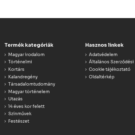
Termék kategóriák
Hasznos linkek
Magyar irodalom
Adatvédelem
Történelmi
Általános Szerződési 
Kortárs
Cookie tájékoztató
Kalandregény
Oldaltérkép
Társadalomtudomány
Magyar történelem
Utazás
14 éves kor felett
Színművek
Festészet