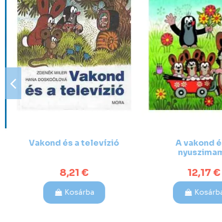
Vakond és a televízió
A vakond é
nyuszima
8,21 €
12,17 €
Kosárba
Kosárb