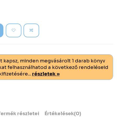
t kapsz, minden megvásárolt 1 darab könyv
at felhasználhatod a következő rendeléseid
kifizetésére...
részletek »
Termék részletei
Értékelések
(0)