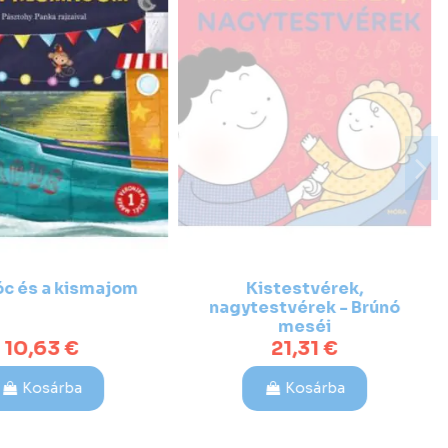
c és a kismajom
Kistestvérek,
nagytestvérek - Brúnó
meséi
10,63 €
21,31 €
Kosárba
Kosárba