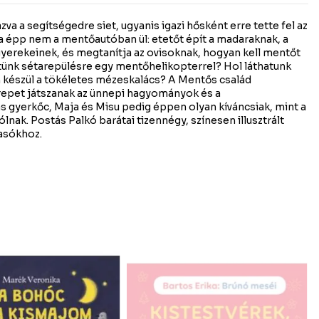
va a segítségedre siet, ugyanis igazi hősként erre tette fel az
 ha épp nem a mentőautóban ül: etetőt épít a madaraknak, a
gyerekeinek, és megtanítja az ovisoknak, hogyan kell mentőt
tünk sétarepülésre egy mentőhelikopterrel? Hol láthatunk
n készül a tökéletes mézeskalács? A Mentős család
epet játszanak az ünnepi hagyományok és a
s gyerkőc, Maja és Misu pedig éppen olyan kíváncsiak, mint a
lnak. Postás Palkó barátai tizennégy, színesen illusztrált
asókhoz.