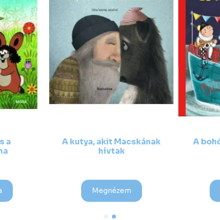
s a
A kutya, akit Macskának
A bohó
ma
hívtak
a
Megnézem