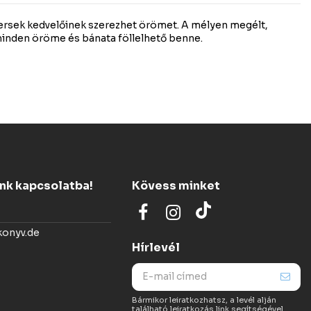
versek kedvelőinek szerezhet örömet. A mélyen megélt,
t minden öröme és bánata föllelhető benne.
ünk kapcsolatba!
Kövess minket
konyv.de
Hírlevél
Bármikor leiratkozhatsz, a levél alján
található leiratkozás link segítségével.