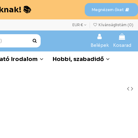
knak! 📚
Megnézem őket
EUR €
Kívánságlistám (
0
)
Belépek
Kosarad
ató Irodalom
Hobbi, szabadidő