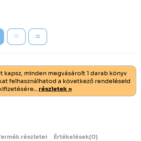
t kapsz, minden megvásárolt 1 darab könyv
at felhasználhatod a következő rendeléseid
kifizetésére...
részletek »
Termék részletei
Értékelések
(0)