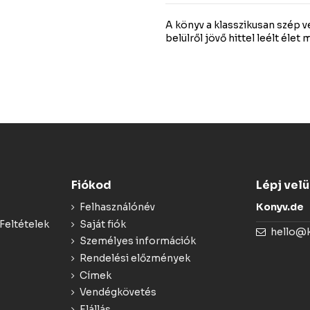
A könyv a klasszikusan szép 
belülről jövő hittel leélt éle
Fiókod
Lépj vel
Felhasználónév
Konyv.de
Feltételek
Saját fiók
hello@
Személyes információk
Rendelési előzmények
Címek
Vendégkövetés
Elállás