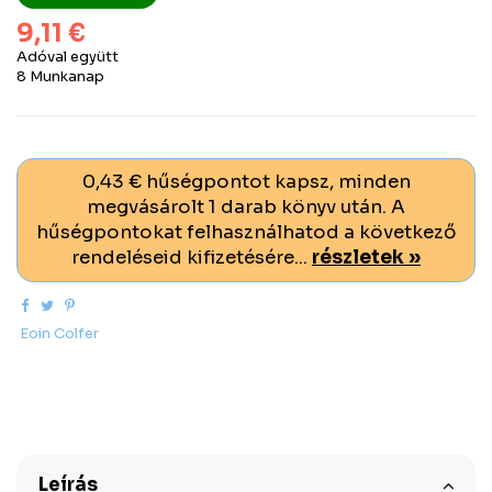
9,11 €
Adóval együtt
8 Munkanap
0,43 € hűségpontot kapsz, minden
megvásárolt 1 darab könyv után. A
hűségpontokat felhasználhatod a következő
rendeléseid kifizetésére...
részletek »
Eoin Colfer
Leírás