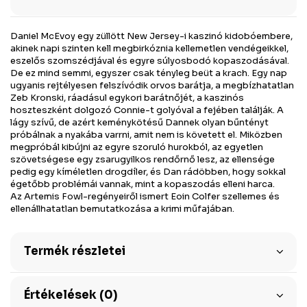
Daniel McEvoy egy züllött New Jersey-i kaszinó kidobóembere,
akinek napi szinten kell megbirkóznia kellemetlen vendégeikkel,
eszelős szomszédjával és egyre súlyosbodó kopaszodásával.
De ez mind semmi, egyszer csak tényleg beüt a krach. Egy nap
ugyanis rejtélyesen felszívódik orvos barátja, a megbízhatatlan
Zeb Kronski, ráadásul egykori barátnőjét, a kaszinós
hoszteszként dolgozó Connie-t golyóval a fejében találják. A
lágy szívű, de azért keménykötésű Dannek olyan bűntényt
próbálnak a nyakába varrni, amit nem is követett el. Miközben
megpróbál kibújni az egyre szoruló hurokból, az egyetlen
szövetségese egy zsarugyilkos rendőrnő lesz, az ellensége
pedig egy kíméletlen drogdíler, és Dan rádöbben, hogy sokkal
égetőbb problémái vannak, mint a kopaszodás elleni harca.
Az Artemis Fowl-regényeiről ismert Eoin Colfer szellemes és
ellenállhatatlan bemutatkozása a krimi műfajában.
Termék részletei
Értékelések (0)