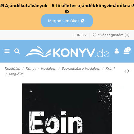
🎁 Ajándékutalványok – A tökéletes ajándék könyvimádóknak!
📚
Megnézem őket
EUR €
Kívánságlistám (
0
)
0
Kezdőlap
Könyv
Irodalom
Szórakoztató irodalom
Krimi
Meglőve