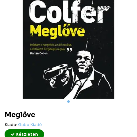
Meglőve
Kiadó:
Gabo Kiadó
Készleten