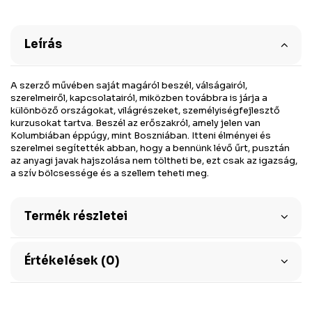
Leírás
A szerző művében saját magáról beszél, válságairól,
szerelmeiről, kapcsolatairól, miközben továbbra is járja a
különböző országokat, világrészeket, személyiségfejlesztő
kurzusokat tartva. Beszél az erőszakról, amely jelen van
Kolumbiában éppúgy, mint Boszniában. Itteni élményei és
szerelmei segítették abban, hogy a bennünk lévő űrt, pusztán
az anyagi javak hajszolása nem töltheti be, ezt csak az igazság,
a szív bölcsessége és a szellem teheti meg.
Termék részletei
Értékelések (0)