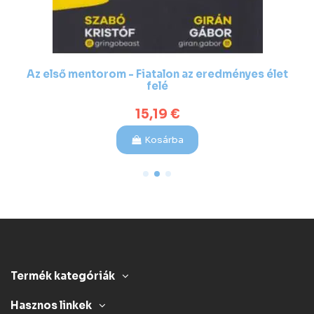
Az első mentorom - Fiatalon az eredményes élet
felé
15,19 €
Kosárba
Termék kategóriák
Hasznos linkek