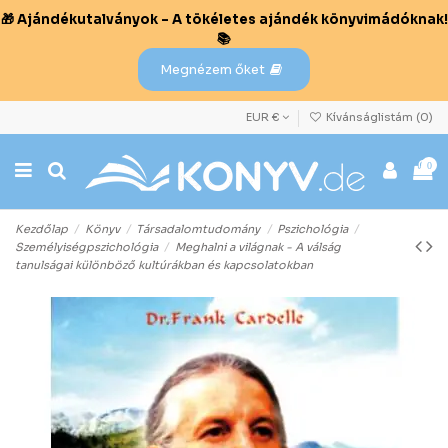
🎁 Ajándékutalványok – A tökéletes ajándék könyvimádóknak!
📚
Megnézem őket
EUR €
Kívánságlistám (
0
)
0
Kezdőlap
Könyv
Társadalomtudomány
Pszichológia
Személyiségpszichológia
Meghalni a világnak - A válság
tanulságai különböző kultúrákban és kapcsolatokban