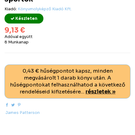
Kiadó:
Könyvmolyképző Kiadó Kft.
Készleten
9,13 €
Adóval együtt
8 Munkanap
0,43 € hűségpontot kapsz, minden
megvásárolt 1 darab könyv után. A
hűségpontokat felhasználhatod a következő
rendeléseid kifizetésére...
részletek »
James Patterson