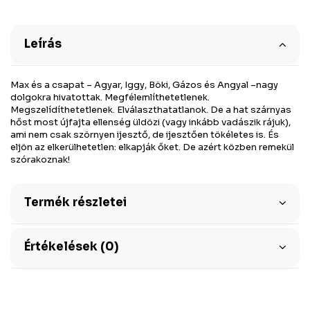
Leírás
Max és a csapat – Agyar, Iggy, Böki, Gázos és Angyal –nagy
dolgokra hivatottak. Megfélemlíthetetlenek.
Megszelídíthetetlenek. Elválaszthatatlanok. De a hat szárnyas
hőst most újfajta ellenség üldözi (vagy inkább vadászik rájuk),
ami nem csak szörnyen ijesztő, de ijesztően tökéletes is. És
eljön az elkerülhetetlen: elkapják őket. De azért közben remekül
szórakoznak!
Termék részletei
Értékelések (0)