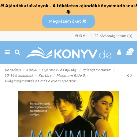
🎁 Ajándékutalványok – A tökéletes ajándék könyvimádóknak!
📚
Megnézem őket
EUR €
Kívánságlistám (
0
)
0
Kezdőlap
Könyv
Gyermek- és ifjúsági
Ifjúsági irodalom
10-14 éveseknek
Kortárs
Maximum Ride 3. -
Világmegmentés és más extrém sportok