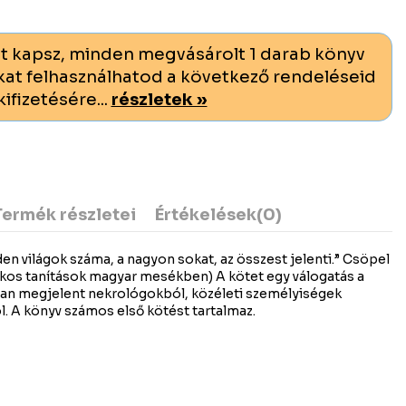
t kapsz, minden megvásárolt 1 darab könyv
at felhasználhatod a következő rendeléseid
kifizetésére...
részletek »
Termék részletei
Értékelések
(0)
n világok száma, a nagyon sokat, az összest jelenti.” Csöpel
tkos tanítások magyar mesékben) A kötet egy válogatás a
an megjelent nekrológokból, közéleti személyiségek
l. A könyv számos első kötést tartalmaz.