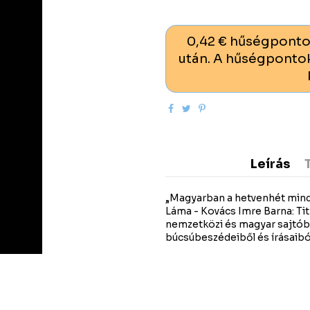
0,42 € hűségponto
után. A hűségpontok
Leírás
„Magyarban a hetvenhét minde
Láma - Kovács Imre Barna: Ti
nemzetközi és magyar sajtób
búcsúbeszédeiből és írásaibó