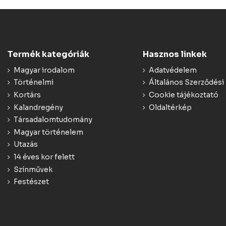
Termék kategóriák
Hasznos linkek
Magyar irodalom
Adatvédelem
Történelmi
Általános Szerződési 
Kortárs
Cookie tájékoztató
Kalandregény
Oldaltérkép
Társadalomtudomány
Magyar történelem
Utazás
14 éves kor felett
Színművek
Festészet