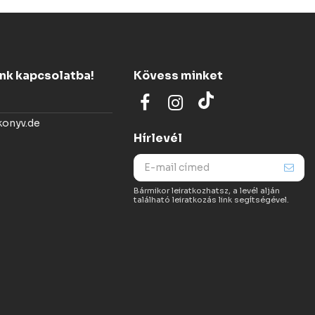
ünk kapcsolatba!
Kövess minket
konyv.de
Hírlevél
Bármikor leiratkozhatsz, a levél alján
található leiratkozás link segítségével.