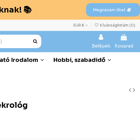
knak! 📚
Megnézem őket
EUR €
Kívánságlistám (
0
)
Belépek
Kosarad
ató Irodalom
Hobbi, szabadidő
ekrológ