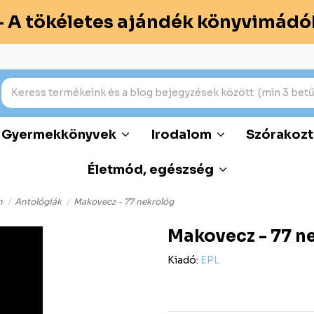
– A tökéletes ajándék könyvimádó
Gyermekkönyvek
Irodalom
Szórakozt
Életmód, egészség
m
Antológiák
Makovecz - 77 nekrológ
Makovecz - 77 n
Kiadó:
EPL