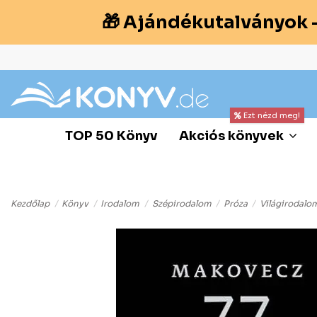
🎁 Ajándékutalványok 
Ezt nézd meg!
TOP 50 Könyv
Akciós könyvek
Kezdőlap
Könyv
Irodalom
Szépirodalom
Próza
Világirodalo