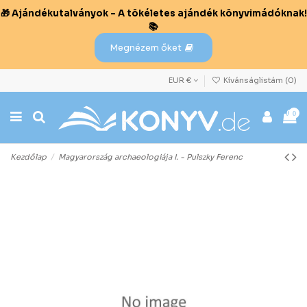
🎁 Ajándékutalványok – A tökéletes ajándék könyvimádóknak!
📚
Megnézem őket
EUR €
Kívánságlistám (
0
)
0
Kezdőlap
Magyarország archaeologiája I. - Pulszky Ferenc