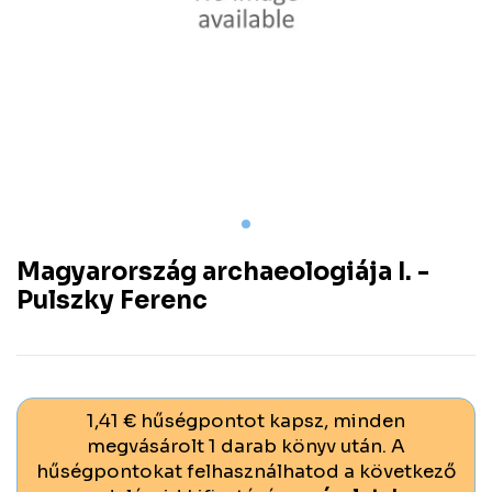
Magyarország archaeologiája I. -
Pulszky Ferenc
1,41 € hűségpontot kapsz, minden
megvásárolt 1 darab könyv után. A
hűségpontokat felhasználhatod a következő