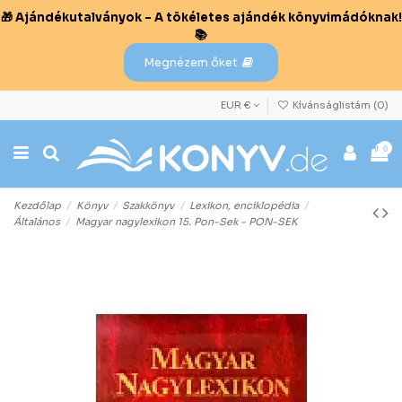
🎁 Ajándékutalványok – A tökéletes ajándék könyvimádóknak!
📚
Megnézem őket
EUR €
Kívánságlistám (
0
)
0
Kezdőlap
Könyv
Szakkönyv
Lexikon, enciklopédia
Általános
Magyar nagylexikon 15. Pon-Sek - PON-SEK