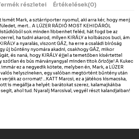
Termék részletei
Értékelések
(0)
itt ismét Mark, a sztárriporter nyomul, aki arra kér, hogy menj
 a füledet, mert... A LÚZER RÁDIÓ MOST KEHIDÁRÓL
stúdióból sok minden libbenhet feléd, hát fogd be az
zerrel, ha tudni akarod, milyen KIRÁLY a kolbászos buci, ám
KIRÁLY a nyaralás, viszont GÁZ, ha erre a családi bíróság
egy új bűntény nyomára akadni, csakhogy GÁZ, mikor
úgát, és naná, hogy KIRÁLY éjjel a temetőben kísértettel
y szótlan és bús márványangyal minden titok őrizője! A Kukec
 immár ez a negyedik kötete, melyben én, Mark, a LÚZER
alós helyszíneken, egy valóban megtörtént bűntény után
verjék az orromat! ...KATT Marcsi, ez a játékos kismacska,
 ott is megállja a helyét: barátokat szerez, kalamajkákba
segít, ahol tud. Nyaralj Marcsival, vegyél részt kalandjaiban!