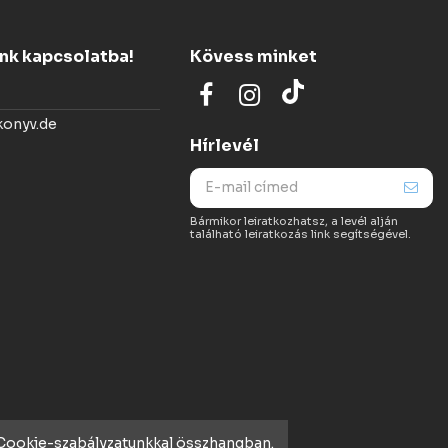
ünk kapcsolatba!
Kövess minket
konyv.de
Hírlevél
Bármikor leiratkozhatsz, a levél alján
található leiratkozás link segítségével.
t Cookie-szabályzatunkkal összhangban.