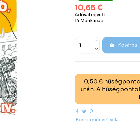
10,65 €
Adóval együtt
14 Munkanap
Kosárba
0,50 € hűségponto
után. A hűségpontok
Böszörményi Gyula