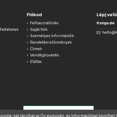
Fiókod
Lépj vel
Felhasználónév
Konyv.de
Feltételek
Saját fiók
hello@
Személyes információk
Rendelési előzmények
Címek
Vendégkövetés
Elállás
 cookie-kat tárolhat az Ön eszközén, és információkat közölhe