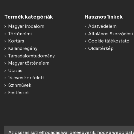
Termék kategóriák
Hasznos linkek
Magyar irodalom
Adatvédelem
Történelmi
Általános Szerződési 
Kortárs
Cookie tájékoztató
Kalandregény
Oldaltérkép
Társadalomtudomány
Magyar történelem
Utazás
14 éves kor felett
Színművek
Festészet
Az összes süti elfogadásával beleegyezik, hogy a weboldal