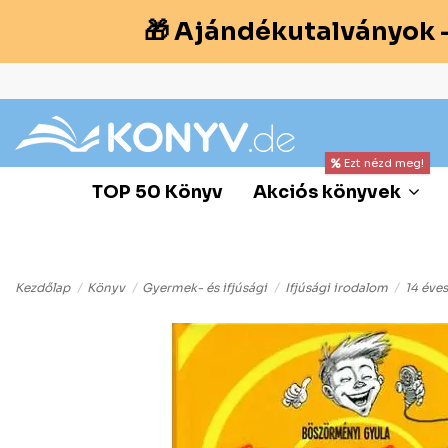
🎁 Ajándékutalványok 
Ezt nézd meg!
TOP 50 Könyv
Akciós könyvek
Kezdőlap
Könyv
Gyermek- és ifjúsági
Ifjúsági irodalom
14 éves