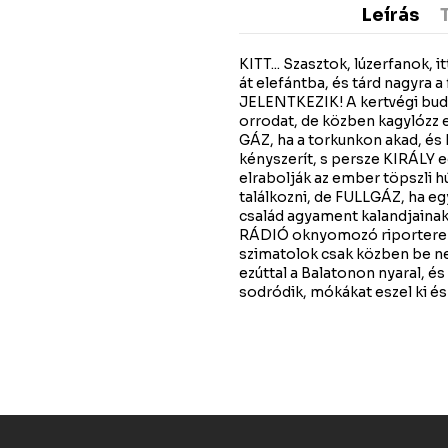
Leírás
KITT... Szasztok, lúzerfanok, 
át elefántba, és tárd nagyra
JELENTKEZIK! A kertvégi budi
orrodat, de közben kagylózz e
GÁZ, ha a torkunkon akad, és 
kényszerít, s persze KIRÁLY 
elrabolják az ember töpszli h
találkozni, de FULLGÁZ, ha eg
család agyament kalandjainak
RÁDIÓ oknyomozó riportere v
szimatolok csak közben be ne 
ezúttal a Balatonon nyaral, és
sodródik, mókákat eszel ki és 