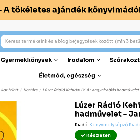
– A tökéletes ajándék könyvimádó
Gyermekkönyvek
Irodalom
Szórakozt
Életmód, egészség
 kor felett
Kortárs
Lúzer Rádió Kehida! IV. Az angyalrablás hadművelet
Lúzer Rádió Kehi
hadművelet - Ja
Kiadó:
Könyvmolyképző Kiadó
Készleten