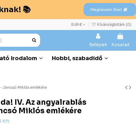
knak! 📚
Megnézem őket
EUR €
Kívánságlistám (
0
)
Belépek
Kosarad
ató Irodalom
Hobbi, szabadidő
 - Jancsó Miklós emlékére
da! IV. Az angyalrablás
ncsó Miklós emlékére
 Kft.