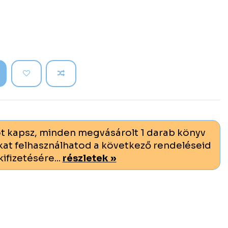
t kapsz, minden megvásárolt 1 darab könyv
at felhasználhatod a következő rendeléseid
kifizetésére...
részletek »