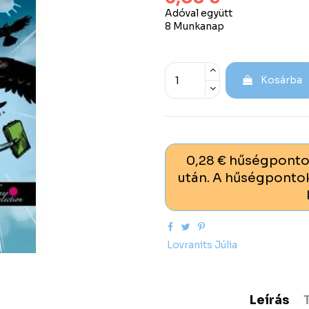
Adóval együtt
8 Munkanap
Kosárba
0,28 € hűségponto
után. A hűségpontok
Lovranits Júlia
Leírás