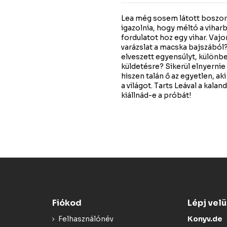
Lea még sosem látott boszork
igazolnia, hogy méltó a vihar
fordulatot hoz egy vihar. Va
varázslat a macska bajszából? 
elveszett egyensúlyt, különbe
küldetésre? Sikerül elnyerni
hiszen talán ő az egyetlen, a
a világot. Tarts Leával a kala
kiállnád-e a próbát!
Fiókod
Lépj vel
Felhasználónév
Konyv.de