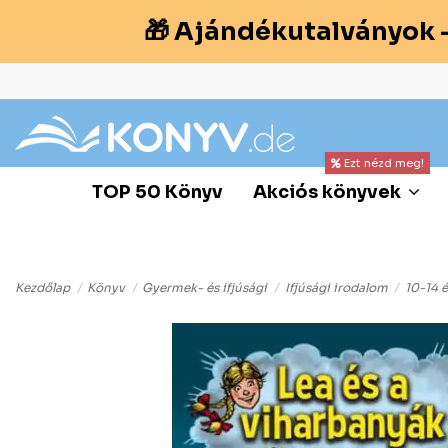
🎁 Ajándékutalványok 
Ezt nézd meg!
TOP 50 Könyv
Akciós könyvek
Kezdőlap
Könyv
Gyermek- és ifjúsági
Ifjúsági irodalom
10-14 