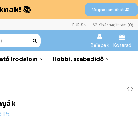
knak! 📚
Megnézem őket
EUR €
Kívánságlistám (
0
)
Belépek
Kosarad
ató Irodalom
Hobbi, szabadidő
nyák
 Kft.