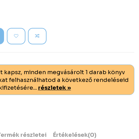
t kapsz, minden megvásárolt 1 darab könyv
at felhasználhatod a következő rendeléseid
kifizetésére...
részletek »
Termék részletei
Értékelések
(0)