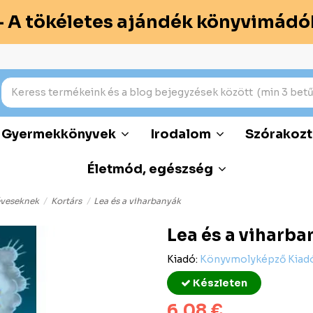
– A tökéletes ajándék könyvimádó
Gyermekkönyvek
Irodalom
Szórakozt
Életmód, egészség
éveseknek
Kortárs
Lea és a viharbanyák
Lea és a viharba
Kiadó:
Könyvmolyképző Kiadó
Készleten
6,08 €