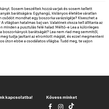
ányt. Sosem beszéltek hozzá varjak és sosem kellett
banyák barátságára. Egyhangú, kislányos életébe váratlan
jon csődöt mondhat egy boszorka varázsigéje? Kiveszhet a
A világban hatalmas baj van. Valakinek vissza kell állítania az
n minden a pusztulás felé halad. Méltó-e Lea a különleges
e a boszorkányok barátságát? Lea nem riad meg semmitől,
ki meg tudja javítani az elromlott mágiát, és ezzel megmenteni
ndos úton ebbe a csodálatos világba. Tudd meg, te vajon
ünk kapcsolatba!
Kövess minket