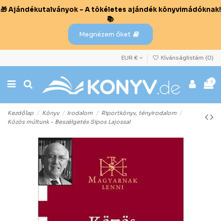
🎁 Ajándékutalványok – A tökéletes ajándék könyvimádóknak!
📚
Megnézem őket
EUR €
Kívánságlistám (
0
)
0
Kezdőlap
Könyv
Irodalom
Riportkönyv, tényirodalom
Közös múltunk - Beszélgetés Sipos Lajossal