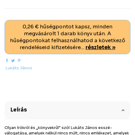
0,26 € hűségpontot kapsz, minden
megvásárolt 1 darab könyv után. A
hűségpontokat felhasználhatod a következő
rendeléseid kifizetésére...
részletek »
Lukáts János
Leírás
Olyan írókról és „könyvekrűl” szól Lukáts János esszé-
válogatása, amelyek nélkül nincs múlt, nincs emlékezet, amelyek