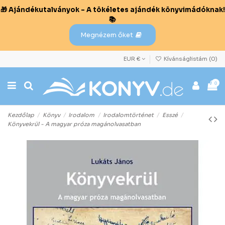
🎁 Ajándékutalványok – A tökéletes ajándék könyvimádóknak!
📚
Megnézem őket
EUR €
Kívánságlistám (
0
)
0
Kezdőlap
Könyv
Irodalom
Irodalomtörténet
Esszé
Könyvekrül - A magyar próza magánolvasatban