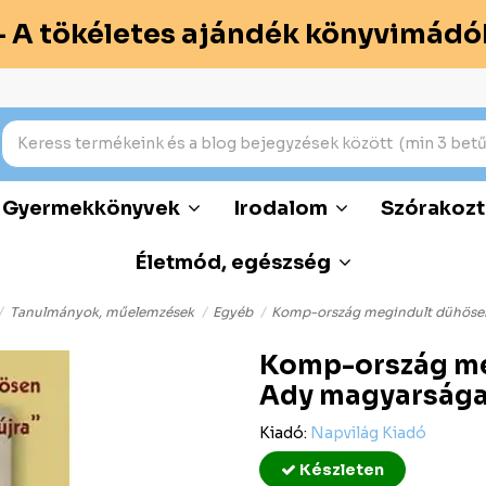
– A tökéletes ajándék könyvimádó
Gyermekkönyvek
Irodalom
Szórakozt
Életmód, egészség
Tanulmányok, műelemzések
Egyéb
Komp-ország megindult dühösen 
Komp-ország meg
Ady magyarsága
Kiadó:
Napvilág Kiadó
Készleten