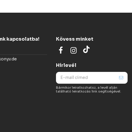
ünk kapcsolatba!
Kövess minket
konyv.de
Hírlevél
Bármikor leiratkozhatsz, a levél alján
található leiratkozás link segítségével.