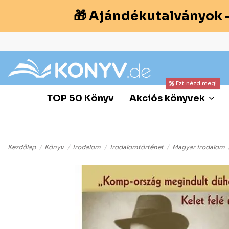
🎁 Ajándékutalványok 
Ezt nézd meg!
TOP 50 Könyv
Akciós könyvek
Kezdőlap
Könyv
Irodalom
Irodalomtörténet
Magyar irodalom