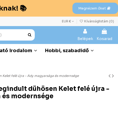
knak! 📚
Megnézem őket
EUR €
Kívánságlistám (
0
)
Belépek
Kosarad
ató Irodalom
Hobbi, szabadidő
Kelet felé újra - Ady magyarsága és modernsége
indult dühösen Kelet felé újra -
 és modernsége