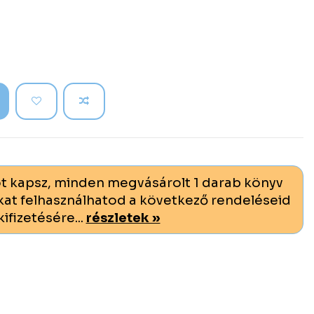
t kapsz, minden megvásárolt 1 darab könyv
at felhasználhatod a következő rendeléseid
kifizetésére...
részletek »