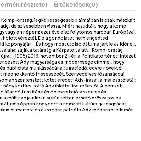
Termék részletei
Értékelések
(0)
Komp-ország: legképességesebb álmaiban is csak mászkált
gatig, de szívesebben vissza. Miért hazudták, hogy a komp
gy vagy én népem: ezer éve élsz folytonos harcban Európával,
, holott véreztél. De a gondolatot nem engedted
koponyáján... És hogy most utolsó dátuma járt le az Időnek,
valaha: zajlik a tatárság a Kárpátok alatt... Komp-ország
jra... (1905) 2013. november 21-én a Politikatörténeti Intézet
t rendezett Ady magyarsága és modernsége címmel, hogy
 és publicista munkásságának újraéledő, egyre növekvő
őt meghökkentő frissességét. Szenvedélyes józansággal
nyomán szerkesztett kötet eredeti Ady-írásai, a mai esszéisták
 négy kortárs költő Ady ihlette lírai reflexiói. A nemzeti
ég állandó frissítése és önkorrekciója szerves és
 a múlt napjainkban sűrűn tetten érhető erőszakos és
i átírása éppen hogy sérti a nemzeti kultúra gazdagságát,
atikus humanista és européer patrióta Ady modern szellemét