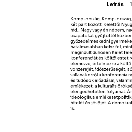
Leírás
Komp-ország, Komp-ország, 
két part között: Kelettől Nyu
híd... Nagy vagy én népem, na
csapatokat gyűjtöttél közben
győzedelmeskedni gyermekeid 
hatalmasabban kelsz fel, mint 
megindult dühösen Kelet felé ú
konferenciát és költői este
elemezze, értelmezze a költő
vonzerejét, időszerűségét, s
vallanak erről a konferencia 
és tudósok előadásai, valamint
emlékezet, a kulturális öröks
elengedhetetlen folyamat. Ám
ideologikus emlékezetpolitika
hitelét és jövőjét. A demokr
is.