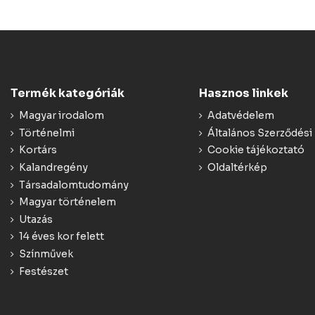
Termék kategóriák
Hasznos linkek
Magyar irodalom
Adatvédelem
Történelmi
Általános Szerződési 
Kortárs
Cookie tájékoztató
Kalandregény
Oldaltérkép
Társadalomtudomány
Magyar történelem
Utazás
14 éves kor felett
Színművek
Festészet