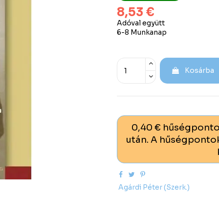
8,53 €
Adóval együtt
6-8 Munkanap
Kosárba
0,40 € hűségponto
után. A hűségpontok
Agárdi Péter (Szerk.)