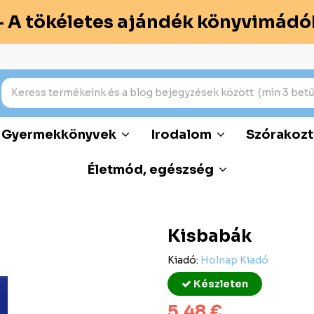
– A tökéletes ajándék könyvimádó
Gyermekkönyvek
Irodalom
Szórakozt
Életmód, egészség
Kisbabák
Kiadó:
Holnap Kiadó
Készleten
5,48 €