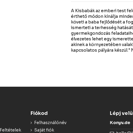
A Kisbabák az emberi test fe
érthető módon kínálja minden
követi a baba fejlődését a fo
ismerteti a terhesség hatásá
gyermekgondozás feladataiho
élvezetes lehet egy ismerette
akinek a környezetében valak
kapcsolatos pályára készül."
Fiókod
Lépj vel
Felhasználónév
Konyv.de
Feltételek
Saját fiók