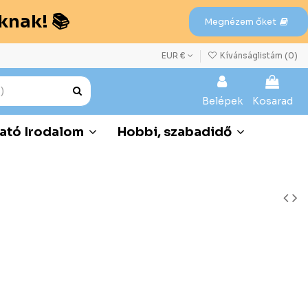
knak! 📚
Megnézem őket
EUR €
Kívánságlistám (
0
)
Belépek
Kosarad
ató Irodalom
Hobbi, szabadidő