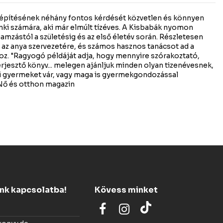
lépítésének néhány fontos kérdését közvetlen és könnyen
ki számára, aki már elmúlt tízéves. A Kisbabák nyomon
gamzástól a születésig és az első életév során. Részletesen
t az anya szervezetére, és számos hasznos tanácsot ad a
z. "Ragyogó példáját adja, hogy mennyire szórakoztató,
rjesztő könyv... melegen ajánljuk minden olyan tizenévesnek,
i gyermeket vár, vagy maga is gyermekgondozással
 Nő és otthon magazin
ünk kapcsolatba!
Kövess minket