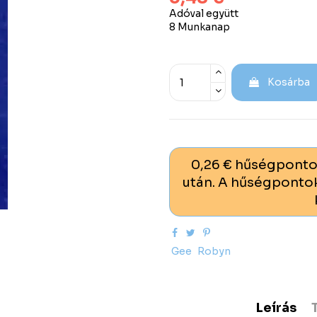
Adóval együtt
8 Munkanap
Kosárba
0,26 € hűségponto
után. A hűségpontok
Gee
Robyn
Leírás