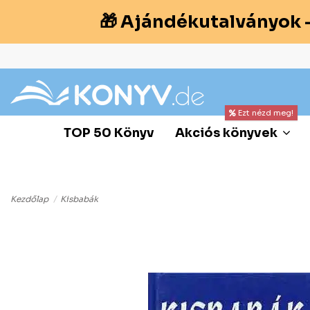
🎁 Ajándékutalványok 
Ezt nézd meg!
TOP 50 Könyv
Akciós könyvek
Kezdőlap
Kisbabák