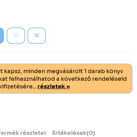
t kapsz, minden megvásárolt 1 darab könyv
at felhasználhatod a következő rendeléseid
kifizetésére...
részletek »
Termék részletei
Értékelések
(0)