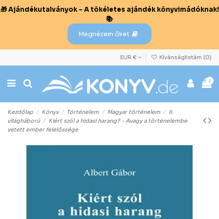
🎁 Ajándékutalványok – A tökéletes ajándék könyvimádóknak!
📚
Megnézem őket
EUR €
Kívánságlistám (
0
)
0
Kezdőlap
Könyv
Történelem
Magyar történelem
II.
világháború
Kiért szól a hidasi harang? - Avagy a történelembe
vetett ember felelőssége