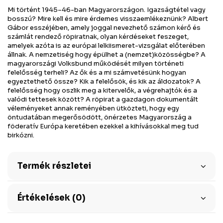
Mi történt 1945–46-ban Magyarországon. Igazságtétel vagy
bosszú? Mire kell és mire érdemes visszaemlékeznünk? Albert
Gábor esszéjében, amely joggal nevezhető számon kérő és
számlát rendező röpiratnak, olyan kérdéseket feszeget,
amelyek azóta is az európai lelkiismeret-vizsgálat előterében
állnak. A nemzetiség hogy épülhet a (nemzet)közösségbe? A
magyarországi Volksbund működését milyen történeti
felelősség terheli? Az ők és a mi számvetésünk hogyan
egyeztethető össze? Kik a felelősök, és kik az áldozatok? A
felelősség hogy oszlik meg a kitervelők, a végrehajtók és a
valódi tettesek között? A röpirat a gazdagon dokumentált
véleményeket annak reményében ütközteti, hogy egy
öntudatában megerősödött, önérzetes Magyarország a
föderatív Európa keretében ezekkel a kihívásokkal meg tud
birkózni.
Termék részletei
Értékelések (0)