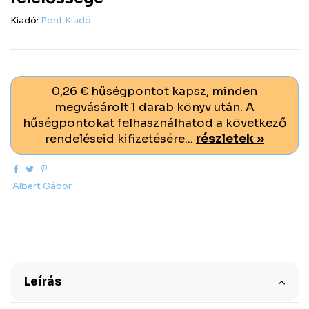
Kiadó:
Pont Kiadó
0,26 € hűségpontot kapsz, minden
megvásárolt 1 darab könyv után. A
hűségpontokat felhasználhatod a következő
rendeléseid kifizetésére...
részletek »
Albert Gábor
Leírás