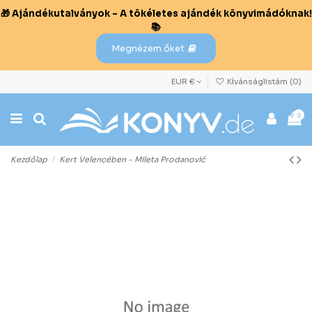
🎁 Ajándékutalványok – A tökéletes ajándék könyvimádóknak!
📚
Megnézem őket
EUR €
Kívánságlistám (
0
)
0
Kezdőlap
Kert Velencében - Mileta Prodanović