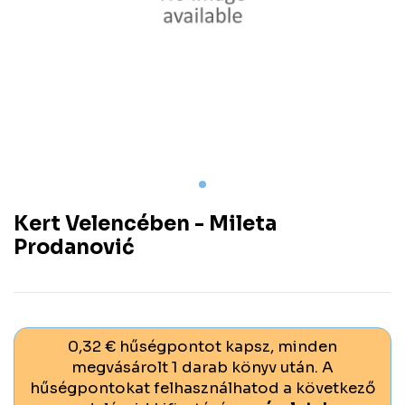
Kert Velencében - Mileta
Prodanović
0,32 € hűségpontot kapsz, minden
megvásárolt 1 darab könyv után. A
hűségpontokat felhasználhatod a következő