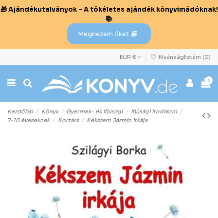
🎁 Ajándékutalványok – A tökéletes ajándék könyvimádóknak!
📚
Megnézem őket
EUR €
Kívánságlistám (
0
)
0
Kezdőlap
Könyv
Gyermek- és ifjúsági
Ifjúsági irodalom
7-10 éveseknek
Kortárs
Kékszem Jázmin irkája