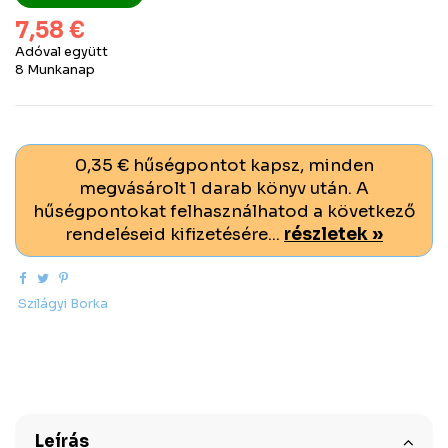
7,58 €
Adóval együtt
8 Munkanap
0,35 € hűségpontot kapsz, minden
megvásárolt 1 darab könyv után. A
hűségpontokat felhasználhatod a következő
rendeléseid kifizetésére...
részletek »
Szilágyi Borka
Leírás