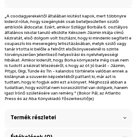
„A csodagyerekektől általában kiütést kapok, mert többnyire
kiderül róluk, hogy szegénykék csak beteljesületlen szülői
ambíciók áldozatai. Ezért, amikor Szilágyi Borbála 6. osztályos
általános iskolai tanuló elküldte Kékszem Jázmin irkája című
kéziratát, első dolgom volt tisztázni, hogy ki mindenki segített e
csupaszív kis meseregény letisztázásában, melyik szülő vagy
tanár irtotta ki belőle a felnőtt elsőkönyveseknél is szinte
törvényszerűen jelentkező helyesírási és nyelvhelyességi
hibákat. Amikor kiderült, hogy Borka környezete még csak nem
is tudott a kézirat létezéséről, s hogy az öt jó barát - Jázmin,
Pitypi, Gigi, Tünde és Tin - kalandos története valóban ennek a
kislánynak a szuverén képzeletéből pattant ki, már azt is
tudtam, hogy ki fogjuk adni ezt a könyvet. Méghozzá abban a
tudatban, hogy ezúttal nem koraszülöttel van dolgunk, hanem
igazi írónő születésére van remény.” (Bokor Pál, az Atlantic
Press és az Aba Könyvkiadó főszerkesztője)
Termék részletei