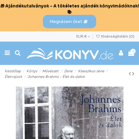
🎁 Ajándékutalványok – A tökéletes ajándék könyvimádóknak!
📚
Megnézem őket
EUR €
Kívánságlistám (
0
)
0
Kezdőlap
Könyv
Művészet
Zene
Klasszikus zene
Életrajzok
Johannes Brahms - Élet és dalok