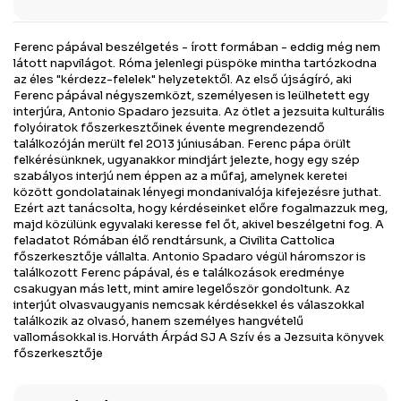
Ferenc pápával beszélgetés - írott formában - eddig még nem
látott napvilágot. Róma jelenlegi püspöke mintha tartózkodna
az éles "kérdezz-felelek" helyzetektől. Az első újságíró, aki
Ferenc pápával négyszemközt, személyesen is leülhetett egy
interjúra, Antonio Spadaro jezsuita. Az ötlet a jezsuita kulturális
folyóiratok főszerkesztőinek évente megrendezendő
találkozóján merült fel 2013 júniusában. Ferenc pápa örült
felkérésünknek, ugyanakkor mindjárt jelezte, hogy egy szép
szabályos interjú nem éppen az a műfaj, amelynek keretei
között gondolatainak lényegi mondanivalója kifejezésre juthat.
Ezért azt tanácsolta, hogy kérdéseinket előre fogalmazzuk meg,
majd közülünk egyvalaki keresse fel őt, akivel beszélgetni fog. A
feladatot Rómában élő rendtársunk, a Civilita Cattolica
főszerkesztője vállalta. Antonio Spadaro végül háromszor is
találkozott Ferenc pápával, és e találkozások eredménye
csakugyan más lett, mint amire legelőször gondoltunk. Az
interjút olvasvaugyanis nemcsak kérdésekkel és válaszokkal
találkozik az olvasó, hanem személyes hangvételű
vallomásokkal is.Horváth Árpád SJ A Szív és a Jezsuita könyvek
főszerkesztője