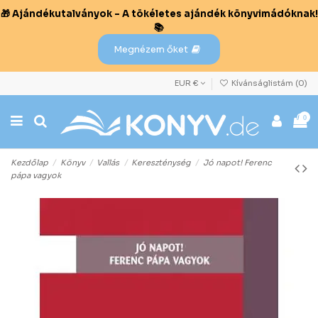
🎁 Ajándékutalványok – A tökéletes ajándék könyvimádóknak!
📚
Megnézem őket
EUR €
Kívánságlistám (
0
)
0
Kezdőlap
Könyv
Vallás
Kereszténység
Jó napot! Ferenc
pápa vagyok