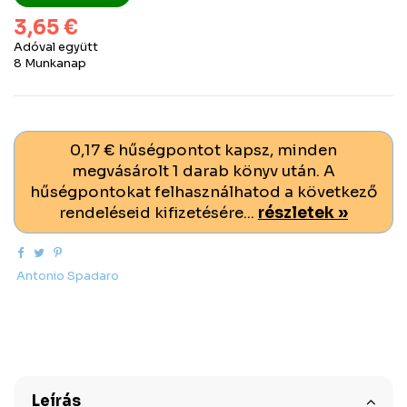
3,65 €
Adóval együtt
8 Munkanap
0,17 € hűségpontot kapsz, minden
megvásárolt 1 darab könyv után. A
hűségpontokat felhasználhatod a következő
rendeléseid kifizetésére...
részletek »
Antonio Spadaro
Leírás