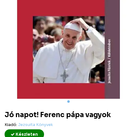
Jó napot! Ferenc pápa vagyok
Kiadó:
Jezsuita Könyvek
Készleten