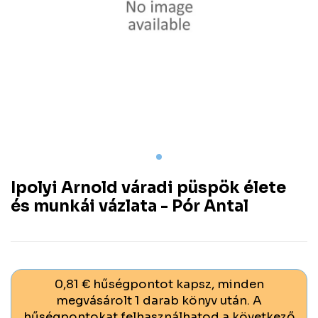
Ipolyi Arnold váradi püspök élete
és munkái vázlata - Pór Antal
0,81 € hűségpontot kapsz, minden
megvásárolt 1 darab könyv után. A
hűségpontokat felhasználhatod a következő