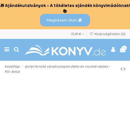
🎁 Ajándékutalványok – A tökéletes ajándék könyvimádóknak!
📚
Megnézem őket
EUR €
Kívánságlistám (
0
)
0
Kezdőlap
Ipolyi Arnold váradi püspök élete és munkái vázlata -
Pór Antal