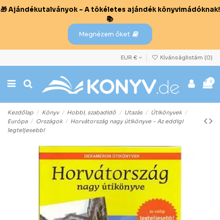
🎁 Ajándékutalványok – A tökéletes ajándék könyvimádóknak!
📚
Megnézem őket
EUR €
Kívánságlistám (
0
)
0
Kezdőlap
Könyv
Hobbi, szabadidő
Utazás
Útikönyvek
Európa
Országok
Horvátország nagy útikönyve - Az eddigi
legteljesebb!