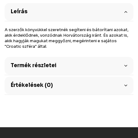
Leírás
A szerzők könyvükkel szeretnék segíteni és bátorítani azokat,
akik érdeklődnek, vonzódnak Horvátország iránt. És azokat is,
akik hagyják magukat meggyőzni, megérinteni e sajátos
"Croatic szféra" által.
Termék részletei
Értékelések (0)