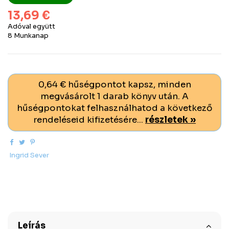
13,69 €
Adóval együtt
8 Munkanap
0,64 € hűségpontot kapsz, minden
megvásárolt 1 darab könyv után. A
hűségpontokat felhasználhatod a következő
rendeléseid kifizetésére...
részletek »
Ingrid Sever
Leírás