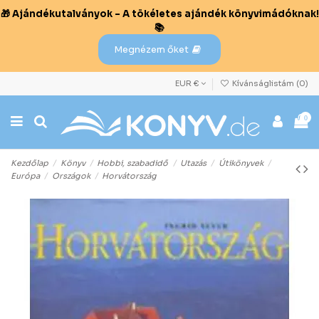
🎁 Ajándékutalványok – A tökéletes ajándék könyvimádóknak!
📚
Megnézem őket
EUR €
Kívánságlistám (
0
)
0
Kezdőlap
Könyv
Hobbi, szabadidő
Utazás
Útikönyvek
Európa
Országok
Horvátország