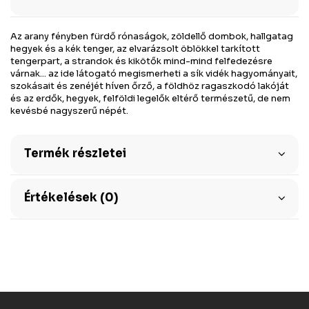
Az arany fényben fürdő rónaságok, zöldellő dombok, hallgatag
hegyek és a kék tenger, az elvarázsolt öblökkel tarkított
tengerpart, a strandok és kikötők mind-mind felfedezésre
várnak... az ide látogató megismerheti a sík vidék hagyományait,
szokásait és zenéjét híven őrző, a földhöz ragaszkodó lakóját
és az erdők, hegyek, felföldi legelők eltérő természetű, de nem
kevésbé nagyszerű népét.
Termék részletei
Értékelések (0)