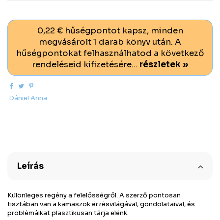
0,22 € hűségpontot kapsz, minden
megvásárolt 1 darab könyv után. A
hűségpontokat felhasználhatod a következő
rendeléseid kifizetésére...
részletek »
Dániel Anna
Leírás
Különleges regény a felelősségről. A szerző pontosan
tisztában van a kamaszok érzésvilágával, gondolataival, és
problémáikat plasztikusan tárja elénk.