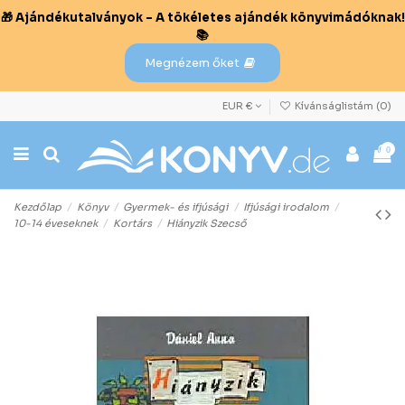
🎁 Ajándékutalványok – A tökéletes ajándék könyvimádóknak!
📚
Megnézem őket
EUR €
Kívánságlistám (
0
)
0
Kezdőlap
Könyv
Gyermek- és ifjúsági
Ifjúsági irodalom
10-14 éveseknek
Kortárs
Hiányzik Szecső