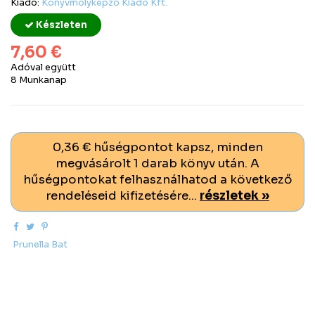
Kiadó:
Könyvmolyképző Kiadó Kft.
Készleten
7,60 €
Adóval együtt
8 Munkanap
0,36 € hűségpontot kapsz, minden
megvásárolt 1 darab könyv után. A
hűségpontokat felhasználhatod a következő
rendeléseid kifizetésére...
részletek »
Prunella Bat