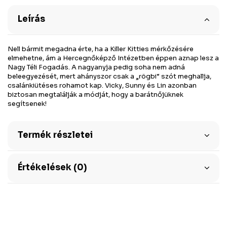
Leírás
Nell bármit megadna érte, ha a Killer Kitties mérkőzésére
elmehetne, ám a Hercegnőképző Intézetben éppen aznap lesz a
Nagy Téli Fogadás. A nagyanyja pedig soha nem adná
beleegyezését, mert ahányszor csak a „rögbi“ szót meghallja,
csalánkiütéses rohamot kap. Vicky, Sunny és Lin azonban
biztosan megtalálják a módját, hogy a barátnőjüknek
segítsenek!
Termék részletei
Értékelések (0)