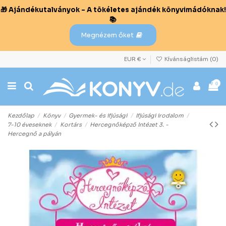
🎁 Ajándékutalványok – A tökéletes ajándék könyvimádóknak!
📚
Megnézem őket
EUR €
Kívánságlistám (
0
)
0
Kezdőlap
Könyv
Gyermek- és ifjúsági
Ifjúsági irodalom
7-10 éveseknek
Kortárs
Hercegnőképző Intézet 3. -
Hercegnő a pályán