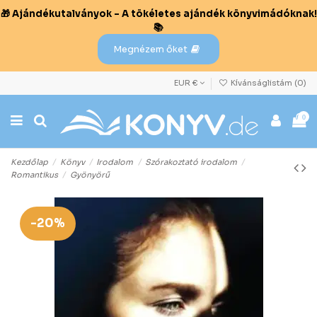
🎁 Ajándékutalványok – A tökéletes ajándék könyvimádóknak!
📚
Megnézem őket
EUR €
Kívánságlistám (
0
)
0
Kezdőlap
Könyv
Irodalom
Szórakoztató irodalom
Romantikus
Gyönyörű
-20%