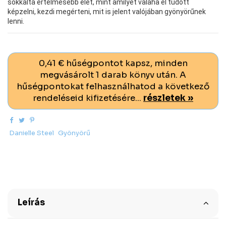
sokkalta értelmesebb élet, mint amilyet valaha el tudott
képzelni, kezdi megérteni, mit is jelent valójában gyönyörűnek
lenni.
0,41 € hűségpontot kapsz, minden
megvásárolt 1 darab könyv után. A
hűségpontokat felhasználhatod a következő
rendeléseid kifizetésére...
részletek »
Danielle Steel
Gyönyörű
Leírás