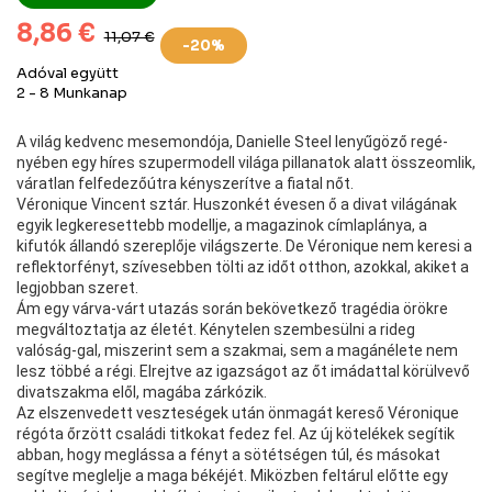
8,86 €
11,07 €
-20%
Adóval együtt
2 - 8 Munkanap
A világ kedvenc mesemondója, Danielle Steel lenyűgöző regé-
nyében egy híres szupermodell világa pillanatok alatt összeomlik,
váratlan felfedezőútra kényszerítve a fiatal nőt.
Véronique Vincent sztár. Huszonkét évesen ő a divat világának
egyik legkeresettebb modellje, a magazinok címlaplánya, a
kifutók állandó szereplője világszerte. De Véronique nem keresi a
reflektorfényt, szívesebben tölti az időt otthon, azokkal, akiket a
legjobban szeret.
Ám egy várva-várt utazás során bekövetkező tragédia örökre
megváltoztatja az életét. Kénytelen szembesülni a rideg
valóság-gal, miszerint sem a szakmai, sem a magánélete nem
lesz többé a régi. Elrejtve az igazságot az őt imádattal körülvevő
divatszakma elől, magába zárkózik.
Az elszenvedett veszteségek után önmagát kereső Véronique
régóta őrzött családi titkokat fedez fel. Az új kötelékek segítik
abban, hogy meglássa a fényt a sötétségen túl, és másokat
segítve meglelje a maga békéjét. Miközben feltárul előtte egy