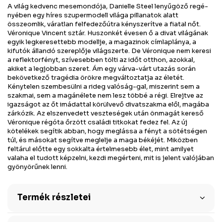
A világ kedvenc mesemondója, Danielle Steel lenyűgöző regé-
nyében egy híres szupermodell világa pillanatok alatt
összeomlik, váratlan felfedezőútra kényszerítve a fiatal nőt.
Véronique Vincent sztár. Huszonkét évesen ő a divat világának
egyik legkeresettebb modellje, a magazinok címlaplánya, a
kifutók állandó szereplője világszerte. De Véronique nem keresi
a reflektorfényt, szívesebben tölti az időt otthon, azokkal,
akiket a legjobban szeret. Ám egy várva-várt utazás során
bekövetkező tragédia örökre megváltoztatja az életét.
Kénytelen szembesülni a rideg valóság-gal, miszerint sem a
szakmai, sem a magánélete nem lesz többé a régi. Elrejtve az
igazságot az őt imádattal körülvevő divatszakma elől, magába
zárkózik. Az elszenvedett veszteségek után önmagát kereső
Véronique régóta őrzött családi titkokat fedez fel. Az új
kötelékek segítik abban, hogy meglássa a fényt a sötétségen
túl, és másokat segítve meglelje a maga békéjét. Miközben
feltárul előtte egy sokkalta értelmesebb élet, mint amilyet
valaha el tudott képzelni, kezdi megérteni, mit is jelent valójában
gyönyörűnek lenni.
Termék részletei