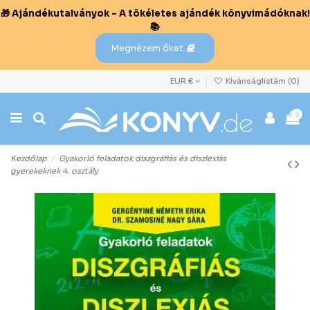
🎁 Ajándékutalványok – A tökéletes ajándék könyvimádóknak!
📚
Megnézem őket
EUR €
Kívánságlistám (
0
)
0
Kezdőlap
Gyakorló feladatok diszgráfiás és diszlexiás
gyerekeknek 4. osztály