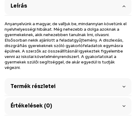
Leírás
Anyanyelvünk a magyar, de valljuk be, mindannyian követünk el
nyelvhelyességi hibákat. Még nehezebb a dolga azoknak a
gyermekeknek, akik nehezebben tanulnak írni, olvasni.
Elsősorban nekik ajánlott a feladatgyűjtemény. A diszlexiás,
diszgráfiás gyerekeknek szóló gyakorlófeladatok egymásra
épülnek. A szerzők az összeállításnál igyekeztek figyelembe
venni az iskolai követelményrendszert. A gyakorlatokat a
gyermekek szülői segítséggel, de akár egyedül is tudják
végezni.
Termék részletei
Értékelések (0)