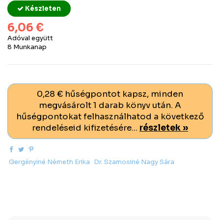
Készleten
6,06 €
Adóval együtt
8 Munkanap
0,28 € hűségpontot kapsz, minden
megvásárolt 1 darab könyv után. A
hűségpontokat felhasználhatod a következő
rendeléseid kifizetésére...
részletek »
Gergényiné Németh Erika
Dr. Szamosiné Nagy Sára