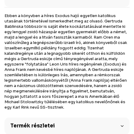
Ebben a könyvben a híres Exodus hajó egyetlen katolikus
utasának történetével ismerkedhet meg az olvasó. Gertruda
Bablinska többször is saját élete kockáztatásával mentette ki
egy lengyel zsidó házaspár egyetlen gyermekét előbb a német,
majd a lengyel és a litván fasiszták karmaiból. Ram Oren ma
valószínűleg a legnépszerűbb izraeli író, akinek könyveiből csak
Izraelben egymillió példány fogyott eddig. Tizenhat
kalandregénye után a legnagyobb sikerét otthon és külföldön
mégis a Gertruda esküje című tényregényével aratta, mely
egyszerre "folytatása" Leon Uris híres regényének (Exodus) és
Anna Frank nem kevésbé híres naplójának. A Gertruda esküje
szemléletében is különleges írás, amennyiben a rémkorszak
legismertebb vallomáskönyvétől (Anna Frank naplója) eltérően
nem a nácizmus üldözötteinek szenvedésére, hanem a zsidó
nép megmenekülésére irányítja a figyelmet, bemutatván,
hogyan juttatott a sors főszerepet a ma is Amerikában élő
Michael Stolowitzky túlélésében egy katolikus nevelőnőnek és
egy Karl Rink nevű SS-tisztnek.
Termék részletei