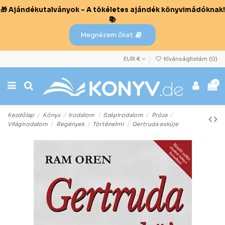
🎁 Ajándékutalványok – A tökéletes ajándék könyvimádóknak!
📚
Megnézem őket
EUR €
Kívánságlistám (
0
)
0
Kezdőlap
Könyv
Irodalom
Szépirodalom
Próza
Világirodalom
Regények
Történelmi
Gertruda esküje