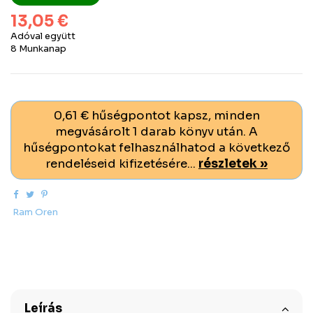
13,05 €
Adóval együtt
8 Munkanap
0,61 € hűségpontot kapsz, minden
megvásárolt 1 darab könyv után. A
hűségpontokat felhasználhatod a következő
rendeléseid kifizetésére...
részletek »
Ram Oren
Leírás