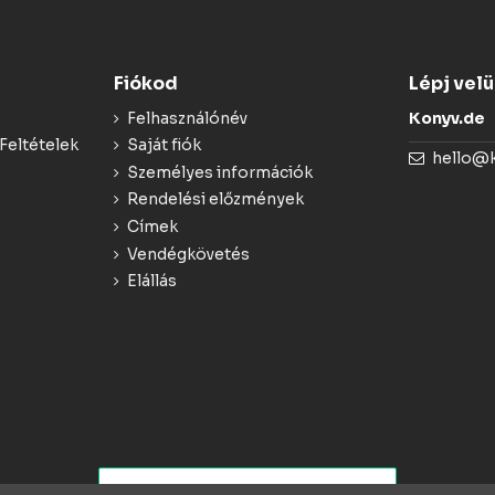
Fiókod
Lépj vel
Felhasználónév
Konyv.de
Feltételek
Saját fiók
hello@
Személyes információk
Rendelési előzmények
Címek
Vendégkövetés
Elállás