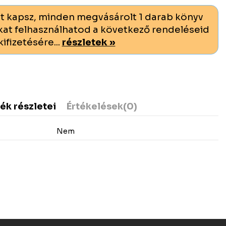
t kapsz, minden megvásárolt 1 darab könyv
at felhasználhatod a következő rendeléseid
kifizetésére...
részletek »
ék részletei
Értékelések
(0)
Nem