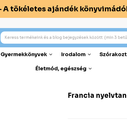
– A tökéletes ajándék könyvimádó
Gyermekkönyvek
Irodalom
Szórakozt
Életmód, egészség
Francia nyelvtan