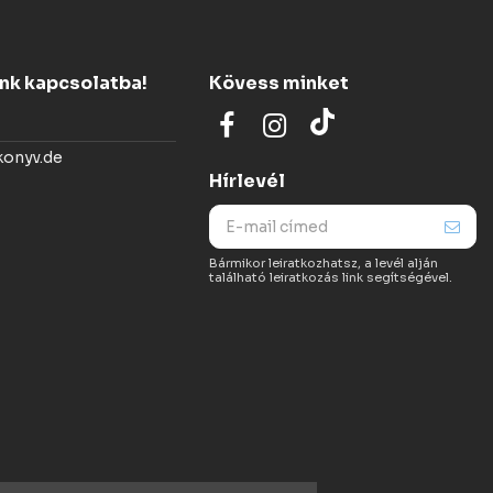
ünk kapcsolatba!
Kövess minket
konyv.de
Hírlevél
Bármikor leiratkozhatsz, a levél alján
található leiratkozás link segítségével.