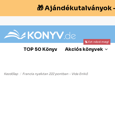
🎁 Ajándékutalványok 
Ezt nézd meg!
TOP 50 Könyv
Akciós könyvek
Kezdőlap
Francia nyelvtan 222 pontban - Vida Enikő