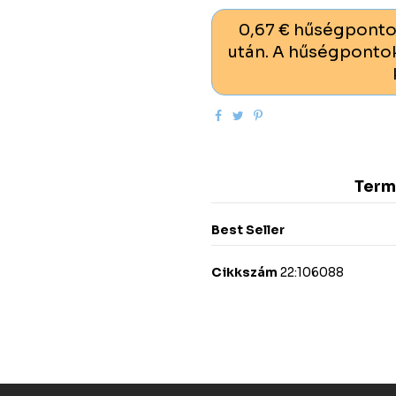
0,67 € hűségponto
után. A hűségpontok
Term
Best Seller
Cikkszám
22:106088