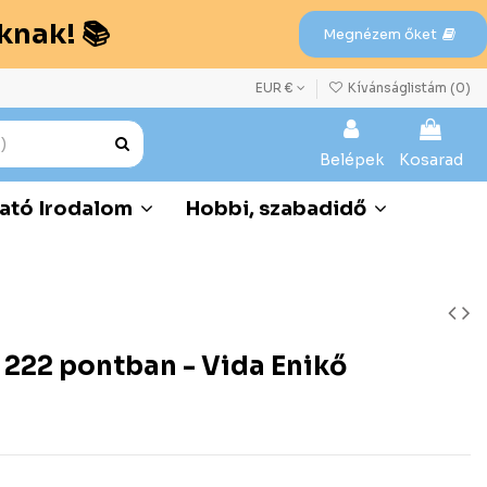
knak! 📚
Megnézem őket
EUR €
Kívánságlistám (
0
)
Belépek
Kosarad
ató Irodalom
Hobbi, szabadidő
 222 pontban - Vida Enikő