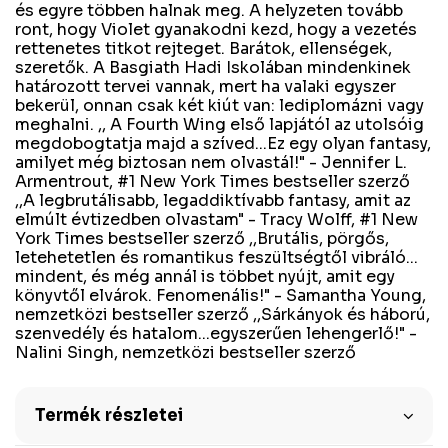
és egyre többen halnak meg. A helyzeten tovább
ront, hogy Violet gyanakodni kezd, hogy a vezetés
rettenetes titkot rejteget. Barátok, ellenségek,
szeretők. A Basgiath Hadi Iskolában mindenkinek
határozott tervei vannak, mert ha valaki egyszer
bekerül, onnan csak két kiút van: lediplomázni vagy
meghalni. ,, A Fourth Wing első lapjától az utolsóig
megdobogtatja majd a szíved...Ez egy olyan fantasy,
amilyet még biztosan nem olvastál!" - Jennifer L.
Armentrout, #1 New York Times bestseller szerző
,,A legbrutálisabb, legaddiktívabb fantasy, amit az
elmúlt évtizedben olvastam" - Tracy Wolff, #1 New
York Times bestseller szerző ,,Brutális, pörgős,
letehetetlen és romantikus feszültségtől vibráló...
mindent, és még annál is többet nyújt, amit egy
könyvtől elvárok. Fenomenális!" - Samantha Young,
nemzetközi bestseller szerző ,,Sárkányok és háború,
szenvedély és hatalom...egyszerűen lehengerlő!" -
Nalini Singh, nemzetközi bestseller szerző
Termék részletei