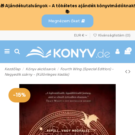
🎁 Ajándékutalványok – A tökéletes ajándék könyvimádóknak!
📚
Megnézem őket
EUR €
Kívánságlistám (
0
)
0
Kezdőlap
Könyv akciósarok
Fourth Wing (Special Edition) -
Negyedik szárny - (Különleges kiadás)
-15%