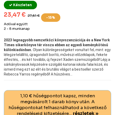
Készleten
23,47 €
27,61 €
-15%
Adóval együtt
2 - 8 munkanap
2023 legnagyobb nemzetközi könyvszenzációja és a New York
Times sikerkönyve tér vissza ebben az egyedi keménykötésű
különkiadásban.
Olyan különlegességeket vonultat fel, mint: egy
lélegzetelállító, újragondolt borító, művészi előzéklapok, fekete
élfestés, ...és két további, új fejezet Xaden szemszögéből! Lépj a
sárkánylovasok képzésére szolgáló katonai iskola falai közé, és
ismerd meg ezt az elit és brutális világot a bestseller szerző
Rebecca Yarros regényéből! A húszéves...
1,10 € hűségpontot kapsz, minden
megvásárolt 1 darab könyv után. A
hűségpontokat felhasználhatod a következő
rendeléseid kifizetésére...
részletek »