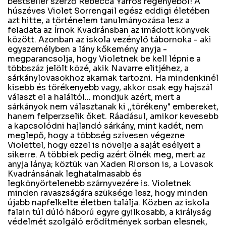
bestseller szerző Rebecca Yarros regényéből! A
húszéves Violet Sorrengail egész eddigi életében
azt hitte, a történelem tanulmányozása lesz a
feladata az Írnok Kvadránsban az imádott könyvek
között. Azonban az iskola vezénylő tábornoka - aki
egyszemélyben a lány kőkemény anyja -
megparancsolja, hogy Violetnek be kell lépnie a
többszáz jelölt közé, akik Navarre elitjéhez, a
sárkánylovasokhoz akarnak tartozni. Ha mindenkinél
kisebb és törékenyebb vagy, akkor csak egy hajszál
választ el a haláltól... mondjuk azért, mert a
sárkányok nem választanak ki ,,törékeny" embereket,
hanem felperzselik őket. Ráadásul, amikor kevesebb
a kapcsolódni hajlandó sárkány, mint kadét, nem
meglepő, hogy a többség szívesen végezne
Violettel, hogy ezzel is növelje a saját esélyeit a
sikerre. A többiek pedig azért ölnék meg, mert az
anyja lánya; köztük van Xaden Riorson is, a Lovasok
Kvadránsának leghatalmasabb és
legkönyörtelenebb szárnyvezére is. Violetnek
minden ravaszságára szüksége lesz, hogy minden
újabb napfelkelte életben találja. Közben az iskola
falain túl dúló háború egyre gyilkosabb, a királyság
védelmét szolgáló erődítmények sorban elesnek,