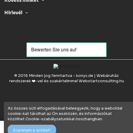
Kövess minket
Hírlevél
© 2018 Minden jog fenntartva - konyv.de | Webáruház
rendszerek ❤️-vel és szakértelmmel
Webstartconsulting.hu
Az összes süti elfogadásával beleegyezik, hogy a weboldal
cookie-kat tárolhat az Ön eszközén, és információkat
közölhet Cookie-szabályzatunkkal összhangban.
Kosárba
Szeretem a sütiket!