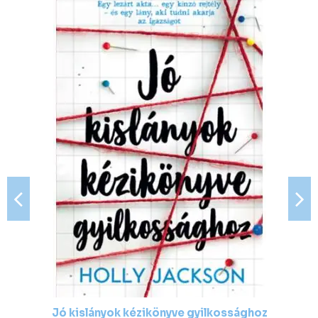
Jó kislányok kézikönyve gyilkossághoz