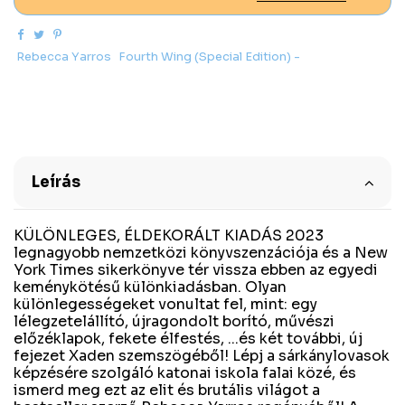
Rebecca Yarros
Fourth Wing (Special Edition) -
Leírás
KÜLÖNLEGES, ÉLDEKORÁLT KIADÁS 2023
legnagyobb nemzetközi könyvszenzációja és a New
York Times sikerkönyve tér vissza ebben az egyedi
keménykötésű különkiadásban. Olyan
különlegességeket vonultat fel, mint: egy
lélegzetelállító, újragondolt borító, művészi
előzéklapok, fekete élfestés, ...és két további, új
fejezet Xaden szemszögéből! Lépj a sárkánylovasok
képzésére szolgáló katonai iskola falai közé, és
ismerd meg ezt az elit és brutális világot a