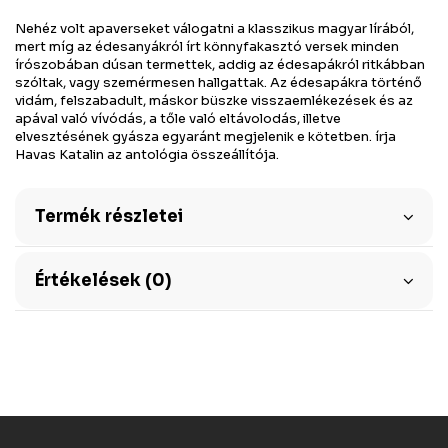
Nehéz volt apaverseket válogatni a klasszikus magyar lírából,
mert míg az édesanyákról írt könnyfakasztó versek minden
írószobában dúsan termettek, addig az édesapákról ritkábban
szóltak, vagy szemérmesen hallgattak. Az édesapákra történő
vidám, felszabadult, máskor büszke visszaemlékezések és az
apával való vívódás, a tőle való eltávolodás, illetve
elvesztésének gyásza egyaránt megjelenik e kötetben. írja
Havas Katalin az antológia összeállítója.
Termék részletei
Értékelések (0)