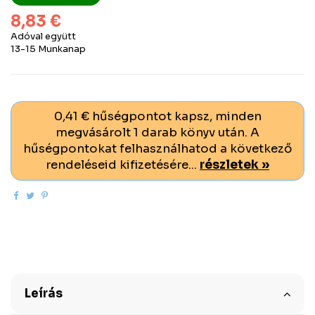
8,83 €
Adóval együtt
13-15 Munkanap
0,41 € hűségpontot kapsz, minden
megvásárolt 1 darab könyv után. A
hűségpontokat felhasználhatod a következő
rendeléseid kifizetésére...
részletek »
Leírás