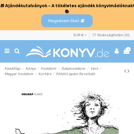
🎁 Ajándékutalványok – A tökéletes ajándék könyvimádóknak!
📚
Megnézem őket
EUR €
Kívánságlistám (
0
)
0
Kezdőlap
Könyv
Irodalom
Szépirodalom
Vers
Magyar irodalom
Kortárs
Földön apám fia volnék