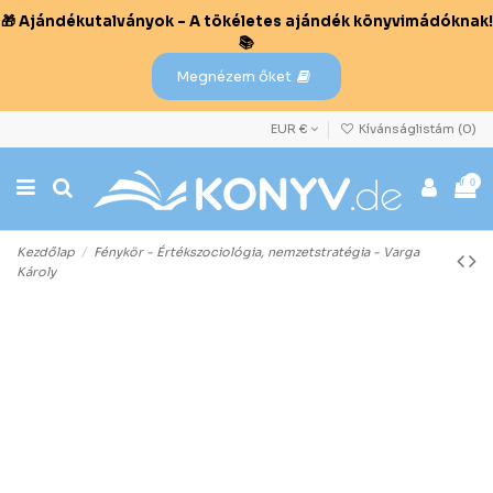
🎁 Ajándékutalványok – A tökéletes ajándék könyvimádóknak!
📚
Megnézem őket
EUR €
Kívánságlistám (
0
)
0
Kezdőlap
Fénykör - Értékszociológia, nemzetstratégia - Varga
Károly