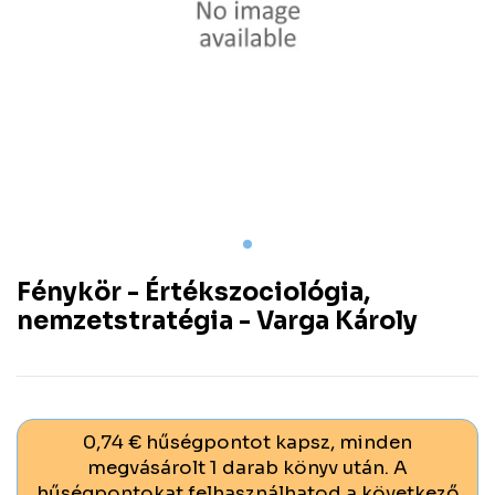
Fénykör - Értékszociológia,
nemzetstratégia - Varga Károly
0,74 € hűségpontot kapsz, minden
megvásárolt 1 darab könyv után. A
hűségpontokat felhasználhatod a következő