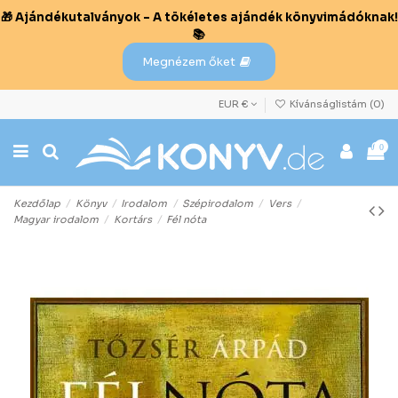
🎁 Ajándékutalványok – A tökéletes ajándék könyvimádóknak!
📚
Megnézem őket
EUR €
Kívánságlistám (
0
)
0
Kezdőlap
Könyv
Irodalom
Szépirodalom
Vers
Magyar irodalom
Kortárs
Fél nóta