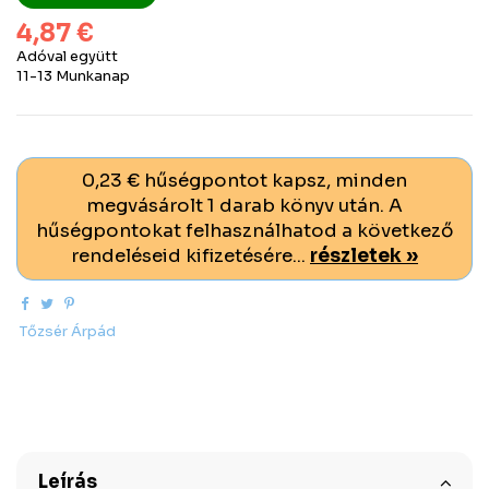
4,87 €
Adóval együtt
11-13 Munkanap
0,23 € hűségpontot kapsz, minden
megvásárolt 1 darab könyv után. A
hűségpontokat felhasználhatod a következő
rendeléseid kifizetésére...
részletek »
Tőzsér Árpád
Leírás