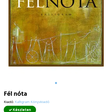
Fél nóta
Kiadó:
Kalligram Könyvkiadó
Készleten