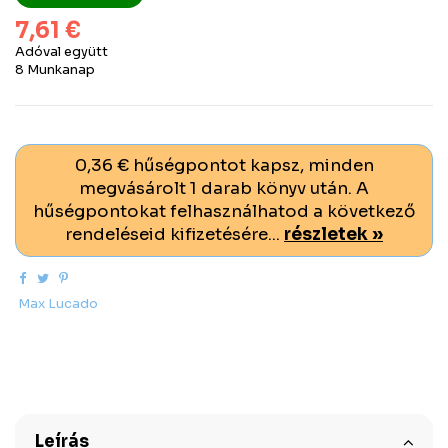
7,61 €
Adóval együtt
8 Munkanap
0,36 € hűségpontot kapsz, minden
megvásárolt 1 darab könyv után. A
hűségpontokat felhasználhatod a következő
rendeléseid kifizetésére...
részletek »
Max Lucado
Leírás