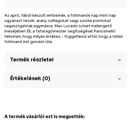
Az apró, fából készült emberkék, a foltmanók nap mint nap
ugyanazt teszik: arany csillagokat vagy szürke pontokat
ragasztgatnak egymásra. Max Lucado szívet melengető
meséjében Éli, a fafaragómester segítségével Pancsinelló
felismeri, hogy milyen értékes - függetlenül attól, hogy a többi
foltmanó mit gondol róla.
Termék részletei
Értékelések (0)
A termék vásárlói ezt is megvették: