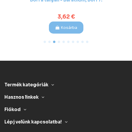
Bori a tanyán - Barátnőm, Bori 7.
3,62 €
Kosárba
Termék kategóriák
Hasznos linkek
Fiókod
Lépj velünk kapcsolatba!