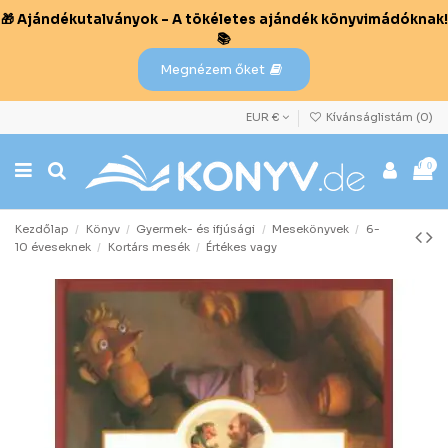
🎁 Ajándékutalványok – A tökéletes ajándék könyvimádóknak!
📚
Megnézem őket
EUR €
Kívánságlistám (
0
)
0
Kezdőlap
Könyv
Gyermek- és ifjúsági
Mesekönyvek
6-
10 éveseknek
Kortárs mesék
Értékes vagy