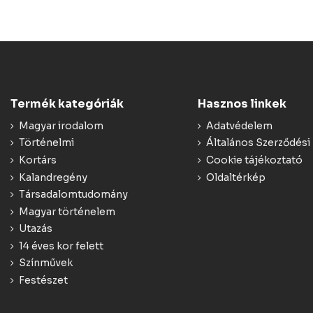
Termék kategóriák
Hasznos linkek
Magyar irodalom
Adatvédelem
Történelmi
Általános Szerződési 
Kortárs
Cookie tájékoztató
Kalandregény
Oldaltérkép
Társadalomtudomány
Magyar történelem
Utazás
14 éves kor felett
Színművek
Festészet