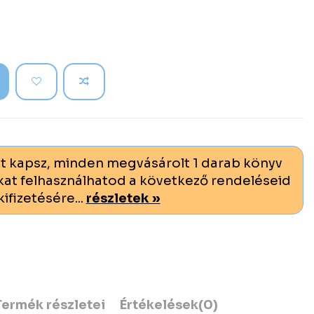
t kapsz, minden megvásárolt 1 darab könyv
at felhasználhatod a következő rendeléseid
kifizetésére...
részletek »
Termék részletei
Értékelések
(0)