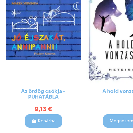
Az ördög csókja -
A hold vonz
PUHATÁBLA
9,13 €
Kosárba
Megnéze