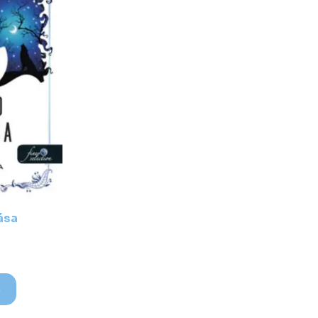
ása
m