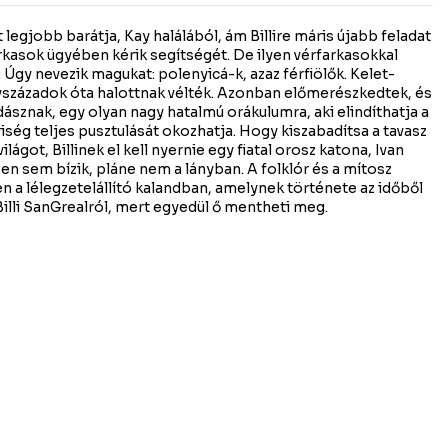
egjobb barátja, Kay halálából, ám Billire máris újabb feladat
kasok ügyében kérik segítségét. De ilyen vérfarkasokkal
 Úgy nevezik magukat: polenyicá-k, azaz férfiölők. Kelet-
vszázadok óta halottnak vélték. Azonban előmerészkedtek, és
sznak, egy olyan nagy hatalmú orákulumra, aki elindíthatja a
ség teljes pusztulását okozhatja. Hogy kiszabadítsa a tavasz
got, Billinek el kell nyernie egy fiatal orosz katona, Ivan
n sem bízik, pláne nem a lányban. A folklór és a mítosz
n a lélegzetelállító kalandban, amelynek története az időből
s Billi SanGrealról, mert egyedül ő mentheti meg.