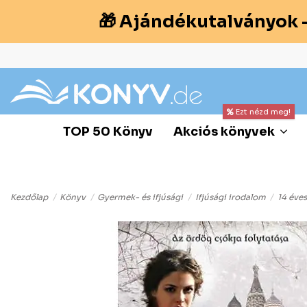
🎁 Ajándékutalványok 
Ezt nézd meg!
TOP 50 Könyv
Akciós könyvek
Kezdőlap
Könyv
Gyermek- és ifjúsági
Ifjúsági irodalom
14 éves