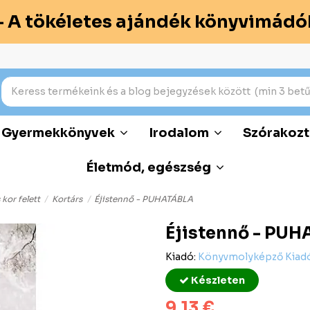
– A tökéletes ajándék könyvimádó
Gyermekkönyvek
Irodalom
Szórakozt
Életmód, egészség
 kor felett
Kortárs
Éjistennő - PUHATÁBLA
Éjistennő - PU
Kiadó:
Könyvmolyképző Kiadó
Készleten
9,13 €