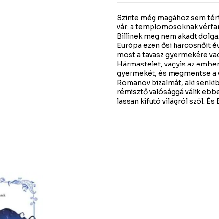
Szinte még magához sem tért l
vár: a templomosoknak vérfar
Billinek még nem akadt dolga.
Európa ezen ősi harcosnőit é
most a tavasz gyermekére vadá
Hármastelet, vagyis az emberi
gyermekét, és megmentse a vilá
Romanov bizalmát, aki senkibe
rémisztő valósággá válik ebbe
lassan kifutó világról szól. É