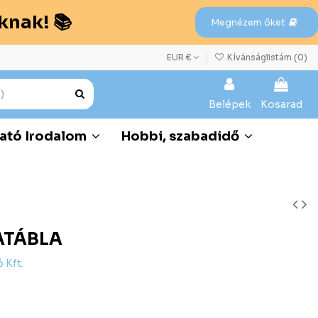
knak! 📚
Megnézem őket
EUR €
Kívánságlistám (
0
)
Belépek
Kosarad
ató Irodalom
Hobbi, szabadidő
HATÁBLA
 Kft.