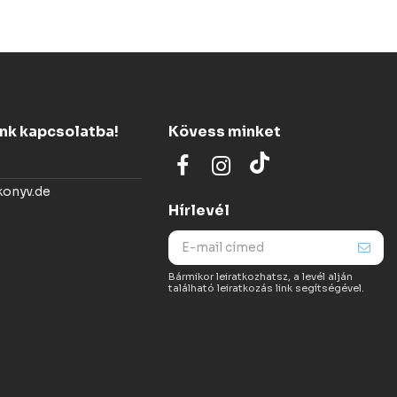
ünk kapcsolatba!
Kövess minket
konyv.de
Hírlevél
Bármikor leiratkozhatsz, a levél alján
található leiratkozás link segítségével.