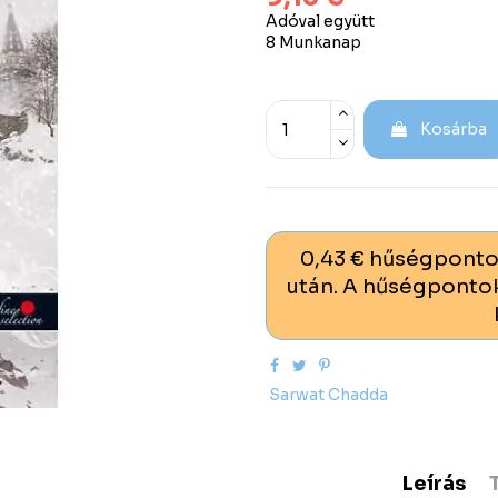
Adóval együtt
8 Munkanap
Kosárba
0,43 € hűségponto
után. A hűségpontok
Sarwat Chadda
Leírás