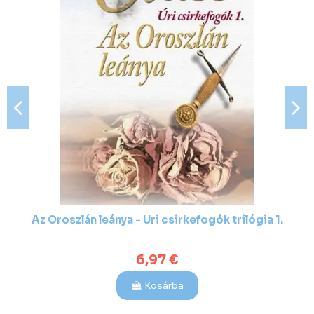
Az Oroszlán leánya - Úri csirkefogók trilógia 1.
6,97 €
Kosárba