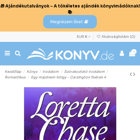
🎁 Ajándékutalványok – A tökéletes ajándék könyvimádóknak!
📚
Megnézem őket
EUR €
Kívánságlistám (
0
)
0
Kezdőlap
Könyv
Irodalom
Szórakoztató irodalom
Romantikus
Egy majdnem hölgy - Carsington fivérek 4