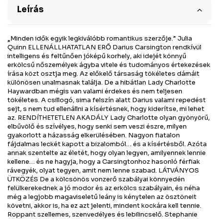
Leírás
„Minden idők egyik legkiválóbb romantikus szerzője.” Julia
Quinn ELLENÁLLHATATLAN ERŐ Darius Carsington rendkívül
intelligens és feltűnően jóképű korhely, aki idejét könnyű
erkölcsű nőszemélyek ágyba vitele és tudományos értekezések
írása közt osztja meg. Az előkelő társaság tökéletes dámáit
különösen unalmasnak találja. De a hibátlan Lady Charlotte
Haywardban mégis van valami érdekes és nem teljesen
tökéletes. A csillogó, sima felszín alatt Darius valami repedést
sejt, s nem tud ellenállni a kísértésnek, hogy kiderítse, mi lehet
az. RENDÍTHETETLEN AKADÁLY Lady Charlotte olyan gyönyörű,
elbűvölő és szívélyes, hogy senki sem veszi észre, milyen
gyakorlott a házasság elkerülésében. Nagyon fiatalon
fájdalmas leckét kapott a bizalomból… és a kísértésből. Azóta
annak szentelte az életét, hogy olyan legyen, amilyennek lennie
kellene… és ne hagyja, hogy a Carsingtonhoz hasonló férfiak
rávegyék, olyat tegyen, amit nem lenne szabad. LÁTVÁNYOS
ÜTKÖZÉS De a kölcsönös vonzerő szabályai könnyedén
felülkerekednek a jó modor és az erkölcs szabályain, és néha
még a legjobb magaviseletű leány is kénytelen az ösztöneit
követni, akkor is, ha ez azt jelenti, mindent kockára kell tennie.
Roppant szellemes, szenvedélyes és lebilincselő. Stephanie