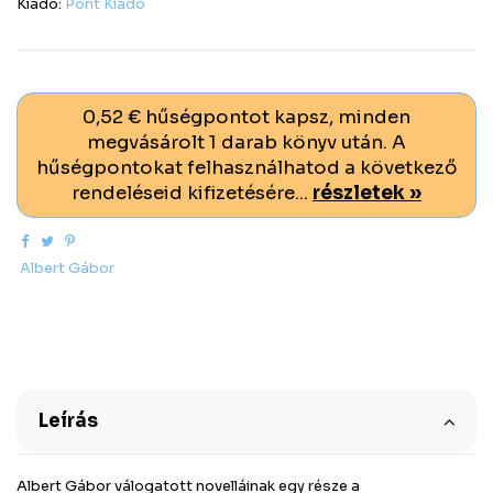
Kiadó:
Pont Kiadó
0,52 € hűségpontot kapsz, minden
megvásárolt 1 darab könyv után. A
hűségpontokat felhasználhatod a következő
rendeléseid kifizetésére...
részletek »
Albert Gábor
Leírás
Albert Gábor válogatott novelláinak egy része a