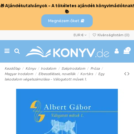
🎁 Ajándékutalványok – A tökéletes ajándék könyvimádóknak!
📚
Megnézem őket
EUR €
Kívánságlistám (
0
)
0
Kezdőlap
Könyv
Irodalom
Szépirodalom
Próza
Magyar irodalom
Elbeszélések, novellák
Kortárs
Egy
lakodalom végelszámolása - Válogatott művek 1.