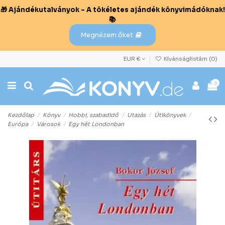
🎁 Ajándékutalványok – A tökéletes ajándék könyvimádóknak!
📚
Megnézem őket
EUR €
Kívánságlistám (
0
)
0
Kezdőlap
Könyv
Hobbi, szabadidő
Utazás
Útikönyvek
Európa
Városok
Egy hét Londonban