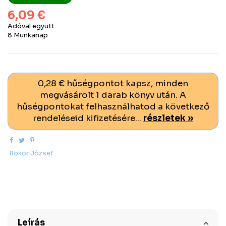
6,09 €
Adóval együtt
8 Munkanap
0,28 € hűségpontot kapsz, minden
megvásárolt 1 darab könyv után. A
hűségpontokat felhasználhatod a következő
rendeléseid kifizetésére...
részletek »
Bokor József
Leírás