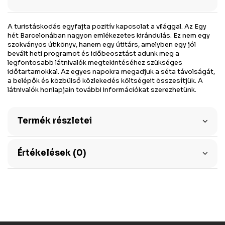
A turistáskodás egyfajta pozitív kapcsolat a világgal. Az Egy
hét Barcelonában nagyon emlékezetes kirándulás. Ez nem egy
szokványos útikönyv, hanem egy útitárs, amelyben egy jól
bevált heti programot és időbeosztást adunk meg a
legfontosabb látnivalók megtekintéséhez szükséges
időtartamokkal. Az egyes napokra megadjuk a séta távolságát,
a belépők és közbülső közlekedés költségeit összesítjük. A
látnivalók honlapjain további információkat szerezhetünk.
Termék részletei
Értékelések (0)