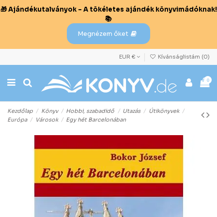
🎁 Ajándékutalványok – A tökéletes ajándék könyvimádóknak!
📚
Megnézem őket
EUR €
Kívánságlistám (
0
)
0
Kezdőlap
Könyv
Hobbi, szabadidő
Utazás
Útikönyvek
Európa
Városok
Egy hét Barcelonában