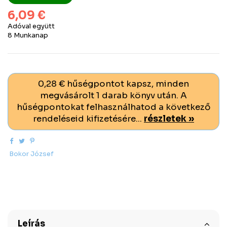
6,09 €
Adóval együtt
8 Munkanap
0,28 € hűségpontot kapsz, minden
megvásárolt 1 darab könyv után. A
hűségpontokat felhasználhatod a következő
rendeléseid kifizetésére...
részletek »
Bokor József
Leírás