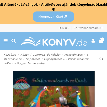
🎁 Ajándékutalványok – A tökéletes ajándék könyvimádóknak!
📚
Megnézem őket
EUR €
Kívánságlistám (
0
)
0
Kezdőlap
Könyv
Gyermek- és ifjúsági
Mesekönyvek
6-
10 éveseknek
Népmesék
Cigánymesék 1. - Valaha madarak
voltunk - Hogyan lett az ember