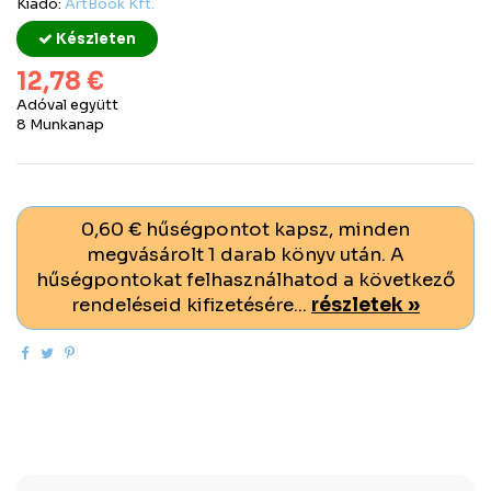
Kiadó:
ArtBook Kft.
Készleten
12,78 €
Adóval együtt
8 Munkanap
0,60 € hűségpontot kapsz, minden
megvásárolt 1 darab könyv után. A
hűségpontokat felhasználhatod a következő
rendeléseid kifizetésére...
részletek »