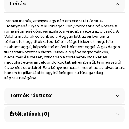
Leírás
Vannak mesék, amelyek egy nép emlékezetét őrzik. A
Cigánymesék ilyen. A különleges könyvsorozat első kötete a
roma népmesék ősi, varázslatos világába vezeti az olvasót. A
Valaha madarak voltunk és a Hogyan lett az ember című
történetek egy titokzatos, költői világot idéznek meg, tele
szabadsággal, képzelettel és ősi bölcsességgel. A gazdagon
illusztrált kötetben életre kelnek a cigány hagyományok,
hiedelmek és mesék, miközben a történetek kicsiket és
nagyokat egyaránt elgondolkodtatnak emberről, természetről
és az élet csodáiról. Ez a könyv nemcsak mesét ad az olvasónak,
hanem bepillantást is egy különleges kultúra gazdag
képzeletvilágába.
Termék részletei
Értékelések (0)