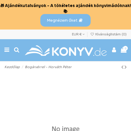
🎁 Ajándékutalványok – A tökéletes ajándék könyvimádóknak!
📚
Megnézem őket
EUR €
Kívánságlistám (
0
)
0
Kezdőlap
Bogárvérrel - Horváth Péter