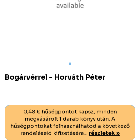
Bogárvérrel - Horváth Péter
0,48 € hűségpontot kapsz, minden
megvásárolt 1 darab könyv után. A
hűségpontokat felhasználhatod a következő
rendeléseid kifizetésére...
részletek »