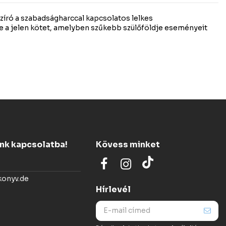
író a szabadságharccal kapcsolatos lelkes
a jelen kötet, amelyben szűkebb szülőföldje eseményeit
ünk kapcsolatba!
Kövess minket
konyv.de
Hírlevél