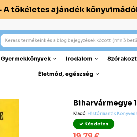
– A tökéletes ajándék könyvimádó
Gyermekkönyvek
Irodalom
Szórakozt
Életmód, egészség
Biharvármegye 
Kiadó:
Históriaantik Könyves
Készleten
19,79 €