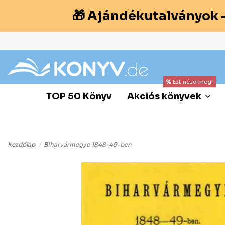
🎁 Ajándékutalványok 
Ezt nézd meg!
TOP 50 Könyv
Akciós könyvek
Kezdőlap
Biharvármegye 1848-49-ben