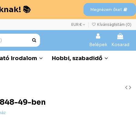
knak! 📚
Megnézem őket
EUR €
Kívánságlistám (
0
)
Belépek
Kosarad
ató Irodalom
Hobbi, szabadidő
1848-49-ben
ház