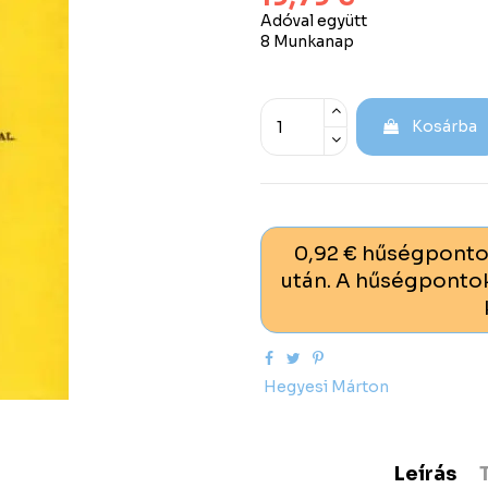
Adóval együtt
8 Munkanap
Kosárba
0,92 € hűségponto
után. A hűségpontok
Hegyesi Márton
Leírás