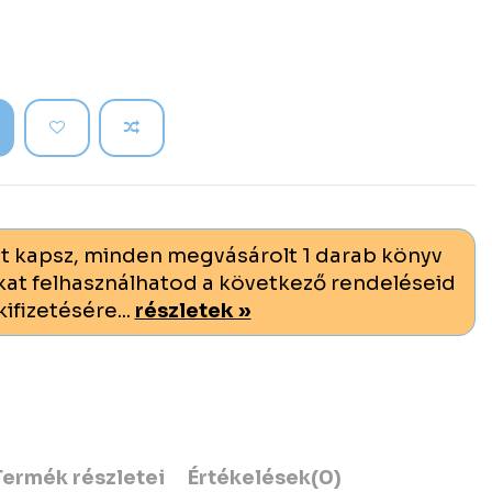
t kapsz, minden megvásárolt 1 darab könyv
at felhasználhatod a következő rendeléseid
kifizetésére...
részletek »
Termék részletei
Értékelések
(0)