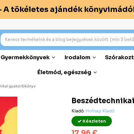
– A tökéletes ajándék könyvimádó
Gyermekkönyvek
Irodalom
Szórakozt
Életmód, egészség
ikai gyakorlókönyv
Beszédtechnikai
Kiadó:
Holnap Kiadó
Készleten
17,96 €