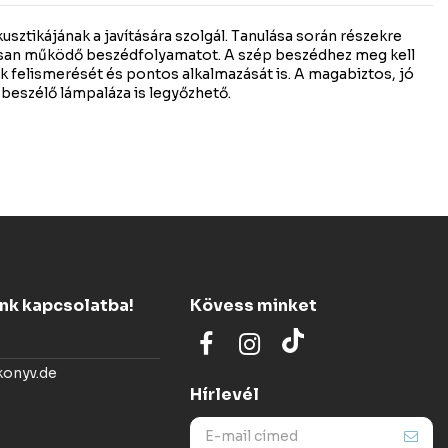
sztikájának a javítására szolgál. Tanulása során részekre
san működő beszédfolyamatot. A szép beszédhez meg kell
k felismerését és pontos alkalmazását is. A magabiztos, jó
a beszélő lámpaláza is legyőzhető.
ünk kapcsolatba!
Kövess minket
konyv.de
Hírlevél