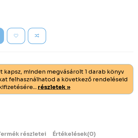
t kapsz, minden megvásárolt 1 darab könyv
at felhasználhatod a következő rendeléseid
kifizetésére...
részletek »
Termék részletei
Értékelések
(0)