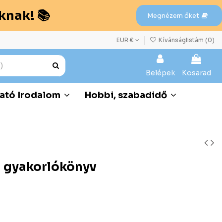
knak! 📚
Megnézem őket
EUR €
Kívánságlistám (
0
)
Belépek
Kosarad
ató Irodalom
Hobbi, szabadidő
 gyakorlókönyv