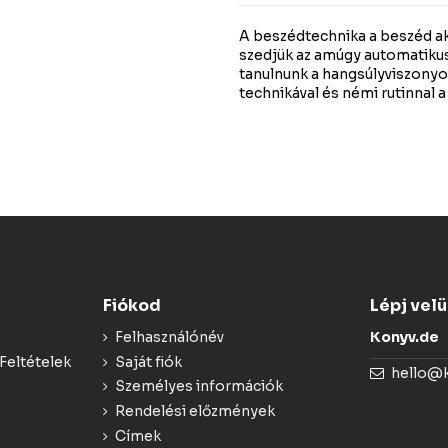
A beszédtechnika a beszéd aku
szedjük az amúgy automatiku
tanulnunk a hangsúlyviszonyo
technikával és némi rutinnal 
Fiókod
Lépj vel
Felhasználónév
Konyv.de
Feltételek
Saját fiók
hello@
Személyes információk
Rendelési előzmények
Címek