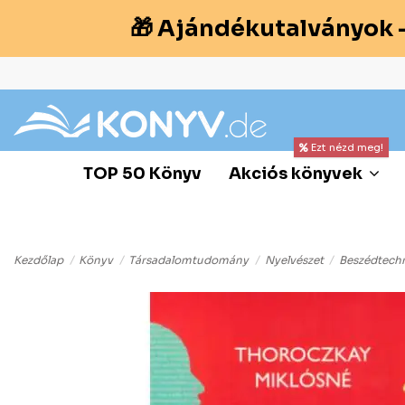
🎁 Ajándékutalványok 
Ezt nézd meg!
TOP 50 Könyv
Akciós könyvek
Kezdőlap
Könyv
Társadalomtudomány
Nyelvészet
Beszédtechn