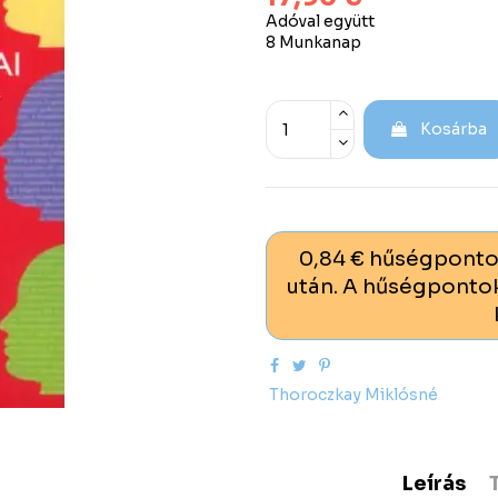
Adóval együtt
8 Munkanap
Kosárba
0,84 € hűségponto
után. A hűségpontok
Thoroczkay Miklósné
Leírás