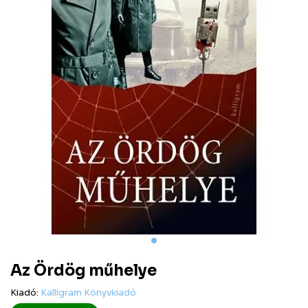
Az Ördög műhelye
Kiadó:
Kalligram Könyvkiadó