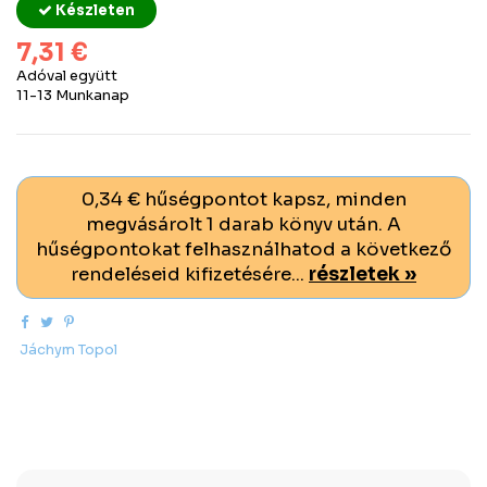
Készleten
7,31 €
Adóval együtt
11-13 Munkanap
0,34 € hűségpontot kapsz, minden
megvásárolt 1 darab könyv után. A
hűségpontokat felhasználhatod a következő
rendeléseid kifizetésére...
részletek »
Jáchym Topol