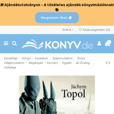
🎁 Ajándékutalványok – A tökéletes ajándék könyvimádóknak!
📚
Megnézem őket
EUR €
Kívánságlistám (
0
)
0
Kezdőlap
Könyv
Irodalom
Szépirodalom
Próza
Világirodalom
Regények
Kortárs
Egyéb
Az Ördög
műhelye