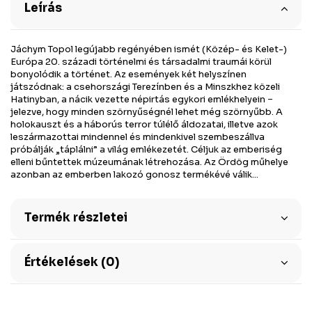
Leírás
Jáchym Topol legújabb regényében ismét (Közép- és Kelet-)
Európa 20. századi történelmi és társadalmi traumái körül
bonyolódik a történet. Az események két helyszínen
játszódnak: a csehországi Terezínben és a Minszkhez közeli
Hatinyban, a nácik vezette népirtás egykori emlékhelyein −
jelezve, hogy minden szörnyűségnél lehet még szörnyűbb. A
holokauszt és a háborús terror túlélő áldozatai, illetve azok
leszármazottai mindennel és mindenkivel szembeszállva
próbálják „táplálni” a világ emlékezetét. Céljuk az emberiség
elleni bűntettek múzeumának létrehozása. Az Ördög műhelye
azonban az emberben lakozó gonosz termékévé válik...
Termék részletei
Értékelések (0)