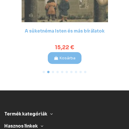
A süketnéma Isten és más bírálatok
15,22 €
Kosárba
Termék kategóriák
Hasznos linkek