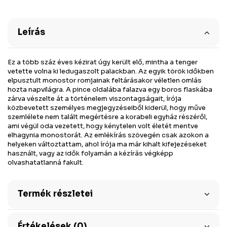
Leírás
Ez a több száz éves kézirat úgy került elő, mintha a tenger
vetette volna ki ledugaszolt palackban. Az egyik török időkben
elpusztult monostor romjainak feltárásakor véletlen omlás
hozta napvilágra. A pince oldalába falazva egy boros flaskába
zárva vészelte át a történelem viszontagságait, írója
közbevetett személyes megjegyzéseiből kiderül, hogy műve
szemlélete nem talált megértésre a korabeli egyház részéről,
ami végül oda vezetett, hogy kénytelen volt életét mentve
elhagynia monostorát. Az emlékírás szövegén csak azokon a
helyeken változtattam, ahol írója ma már kihalt kifejezéseket
használt, vagy az idők folyamán a kézírás végképp
olvashatatlanná fakult.
Termék részletei
Értékelések (0)