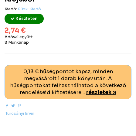
Kiadó:
Püski Kiadó
Készleten
2,74 €
Adóval együtt
8 Munkanap
0,13 € hűségpontot kapsz, minden
megvásárolt 1 darab könyv után. A
hűségpontokat felhasználhatod a következő
rendeléseid kifizetésére...
részletek »
Turcsányi Ervin