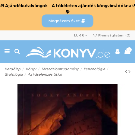
🎁 Ajándékutalványok – A tökéletes ajándék könyvimádóknak!
📚
Megnézem őket
EUR €
Kívánságlistám (
0
)
0
Kezdőlap
Könyv
Társadalomtudomány
Pszichológia
Grafológia
Az íráselemzés titkai