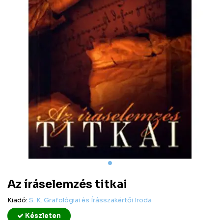
Az íráselemzés titkai
Kiadó:
S. K. Grafológiai és Írásszakértői Iroda
Készleten