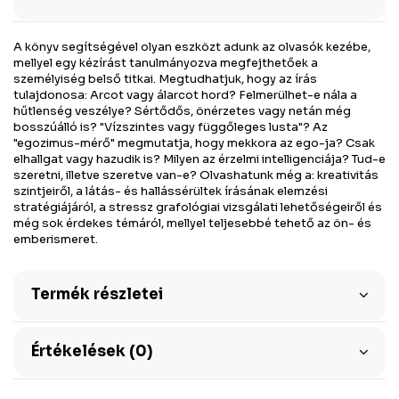
A könyv segítségével olyan eszközt adunk az olvasók kezébe,
mellyel egy kézírást tanulmányozva megfejthetőek a
személyiség belső titkai. Megtudhatjuk, hogy az írás
tulajdonosa: Arcot vagy álarcot hord? Felmerülhet-e nála a
hűtlenség veszélye? Sértődős, önérzetes vagy netán még
bosszúálló is? "Vízszintes vagy függőleges lusta"? Az
"egozimus-mérő" megmutatja, hogy mekkora az ego-ja? Csak
elhallgat vagy hazudik is? Milyen az érzelmi intelligenciája? Tud-e
szeretni, illetve szeretve van-e? Olvashatunk még a: kreativitás
szintjeiről, a látás- és hallássérültek írásának elemzési
stratégiájáról, a stressz grafológiai vizsgálati lehetőségeiről és
még sok érdekes témáról, mellyel teljesebbé tehető az ön- és
emberismeret.
Termék részletei
Értékelések (0)