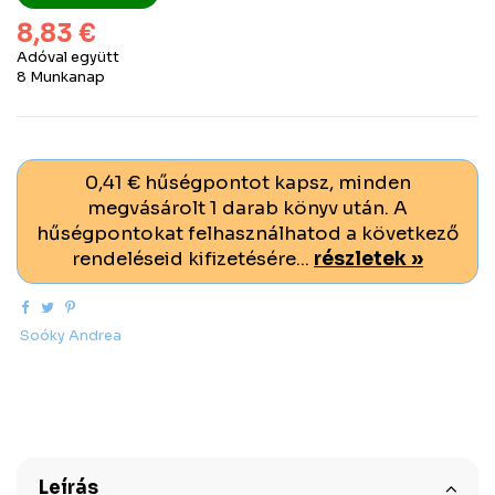
8,83 €
Adóval együtt
8 Munkanap
0,41 € hűségpontot kapsz, minden
megvásárolt 1 darab könyv után. A
hűségpontokat felhasználhatod a következő
rendeléseid kifizetésére...
részletek »
Soóky Andrea
Leírás